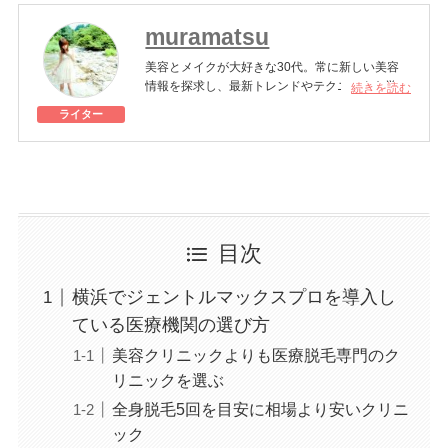
muramatsu
美容とメイクが大好きな30代。常に新しい美容
情報を探求し、最新トレンドやテクニックを学ぶ
続きを読む
のが日課。美しさと健康をバランスよく追求しな
ライター
がら、日々の生活を楽しんでいる。
美容医療施術歴：二重埋没、脂肪吸引注射、糸リ
フト
目次
横浜でジェントルマックスプロを導入し
ている医療機関の選び方
美容クリニックよりも医療脱毛専門のク
リニックを選ぶ
全身脱毛5回を目安に相場より安いクリニ
ック