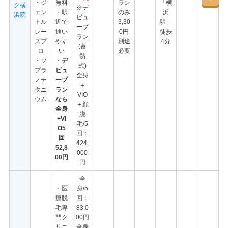
・ジ
無料
ラン
「横
ク横
※デ
ェン
・駅
のみ
浜
浜院
ビュ
トル
近で
3,30
駅」
ープ
レー
通い
0円
徒歩
ラン
ズプ
やす
別途
4分
(蓄
ロ
い
必要
熱
・ソ
・
デ
式)
プラ
ビュ
全身
ノチ
ープ
＋
タニ
ラン
VIO
ウム
なら
＋顔
全身
脱
+VI
毛/5
O5
回：
回
424,
52,8
000
00円
円
全
・医
身/5
療脱
回：
毛専
83,0
門ク
00円
リニ
全身