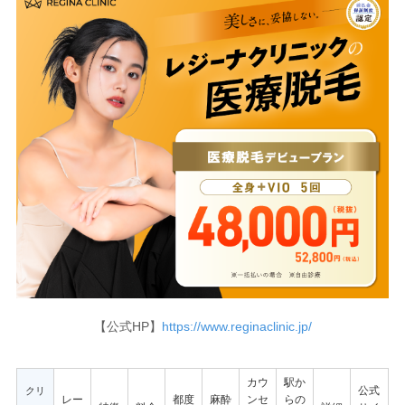
【公式HP】
https://www.reginaclinic.jp/
カウ
駅か
公式
クリ
レー
都度
麻酔
ンセ
らの