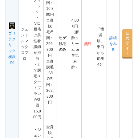
回：
ニッ
16,8
ク
00円
・
全身
4,00
VIO
脱
0円
ジェ
脱毛
「横
毛/5
（麻
ゴリ
公
ント
は男
浜
回：
ヒゲ
酔ク
詳細
式
ラク
ルマ
性看
駅」
サ
296,
脱毛
リー
無料
をみ
リニ
ック
護師
東口
イ
800
のみ
ム or
る
ック
スプ
が担
から
ト
円
笑気
横浜
ロ
当
徒歩
全身
麻
院
・ヒ
4分
脱毛
酔）
ゲ脱
+VI
毛ス
O/5
ター
回：
トプ
362,
ラン
800
が3
円
回
16,8
00円
全身
・ジ
脱
ェン