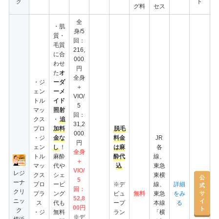
ト
ク
グ料
セス
全
・肌
身/5
質・
回：
毛質
216,
に合
000
わせ
円
た
オ
全身
・ジ
ーダ
＋
ェン
ーメ
VIO/
トル
イド
5
マッ
照射
回：
クス
・
追
31,2
プロ
加料
脱毛
000
・ジ
金な
料金
JR
円
ェン
し
！
は麻
各
全身
トル
麻酔
酔代
線、
＋
マッ
代や
込
東急
VIO/
レジ
クス
シェ
東横
公
5
ーナ
プロ
ービ
※デ
線、
詳細
式
回：
クリ
サ
プラ
ング
ビュ
無料
東急
をみ
52,8
ニッ
イ
ス
代も
ープ
本線
る
00円
ト
ク
・ジ
無料
ラン
「横
※デ