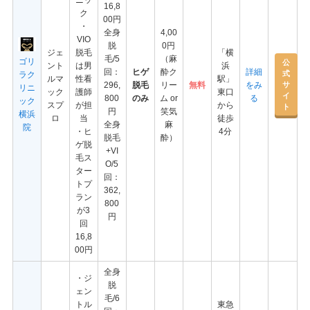
ニッ
16,8
ク
00円
・
全身
4,00
VIO
脱
0円
ジェ
脱毛
「横
毛/5
（麻
ゴリ
公
ント
は男
浜
回：
ヒゲ
酔ク
詳細
式
ラク
ルマ
性看
駅」
サ
296,
脱毛
リー
無料
をみ
リニ
ック
護師
東口
イ
800
のみ
ム or
る
ック
スプ
が担
から
ト
円
笑気
横浜
ロ
当
徒歩
全身
麻
院
・ヒ
4分
脱毛
酔）
ゲ脱
+VI
毛ス
O/5
ター
回：
トプ
362,
ラン
800
が3
円
回
16,8
00円
全身
・ジ
脱
ェン
毛/6
トル
東急