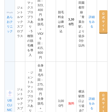
回：
マッ
田園
323,
ジェ
クス
都市
400
ント
プロ
脱毛
線
公
円
あら
ルマ
プラ
料金
「青
詳細
式
全身
3,30
サ
おク
ック
スあ
は麻
葉台
をみ
脱毛
0円
イ
リニ
スプ
り
酔代
駅」
る
＋
ト
ック
ロプ
・5
込
より
VIO/
ラス
種類
徒歩
6
の脱
0分
回：
毛機
以内
415,
を導
800
入
円
全身
脱
・ジ
毛/5
ェン
回：
トル
275,
マッ
ジェ
000
クス
横浜
ント
円
公
プロ
駅西
ルマ
全身
詳細
式
UB
プラ
3,00
口よ
サ
ック
脱毛
無料
をみ
CLI
スあ
0円
り徒
イ
スプ
＋
る
NIC
り
歩7
ト