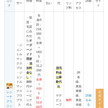
特徴
料金
詳細
サイ
ニッ
ザー
払い
代
リン
アク
ト
ク
グ料
セス
全
・肌
身/5
質・
回：
毛質
216,
に合
000
わせ
円
た
オ
全身
・ジ
ーダ
＋
ェン
ーメ
VIO/
トル
イド
5
マッ
照射
回：
クス
・
追
31,2
プロ
加料
脱毛
000
・ジ
金な
料金
JR
円
ェン
し
！
は麻
各
全身
トル
麻酔
酔代
線、
＋
マッ
代や
込
東急
VIO/
クス
シェ
東横
レジ
公
5
プロ
ービ
※デ
線、
詳細
式
ーナ
回：
サ
プラ
ング
ビュ
無料
東急
をみ
クリ
52,8
イ
ス
代も
ープ
本線
る
ニッ
00円
ト