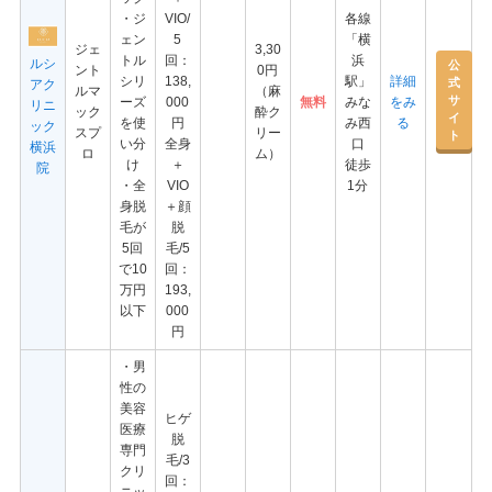
・ジ
VIO/
各線
ェン
5
「横
ジェ
3,30
トル
回：
浜
ルシ
公
ント
0円
シリ
138,
駅」
詳細
式
アク
ルマ
（麻
サ
ーズ
000
無料
みな
をみ
リニ
ック
酔ク
イ
を使
円
み西
る
ック
スプ
リー
ト
い分
全身
口
横浜
ロ
ム）
け
＋
徒歩
院
・全
VIO
1分
身脱
＋顔
毛が
脱
5回
毛/5
で10
回：
万円
193,
以下
000
円
・男
性の
美容
ヒゲ
医療
脱
専門
毛/3
クリ
回：