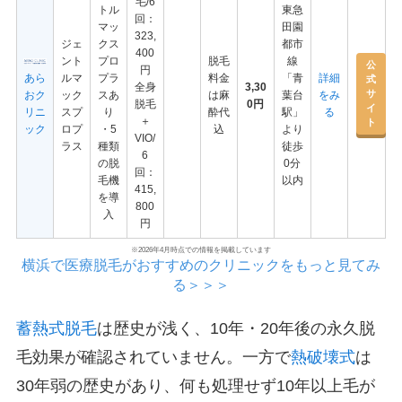
毛/6
トル
東急
回：
マッ
田園
323,
ジェ
クス
都市
400
ント
プロ
脱毛
線
公
円
あら
ルマ
プラ
料金
「青
詳細
式
全身
3,30
サ
おク
ック
スあ
は麻
葉台
をみ
脱毛
0円
イ
リニ
スプ
り
酔代
駅」
る
＋
ト
ック
ロプ
・5
込
より
VIO/
ラス
種類
徒歩
6
の脱
0分
回：
毛機
以内
415,
を導
800
入
円
※2026年4月時点での情報を掲載しています
横浜で医療脱毛がおすすめのクリニックをもっと見てみ
る＞＞＞
蓄熱式脱毛
は歴史が浅く、10年・20年後の永久脱
毛効果が確認されていません。一方で
熱破壊式
は
30年弱の歴史があり、何も処理せず10年以上毛が