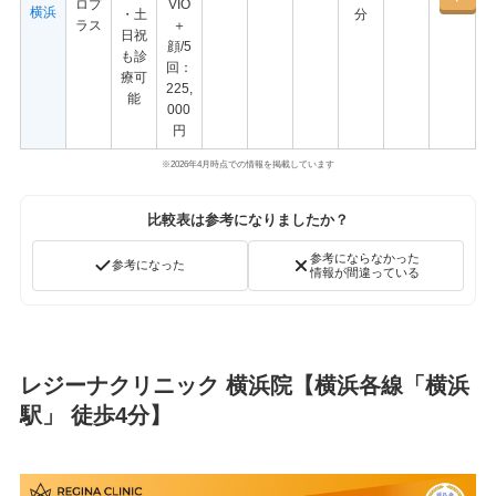
ロプ
VIO
横浜
・土
分
ラス
＋
日祝
顔/5
も診
回：
療可
225,
能
000
円
※2026年4月時点での情報を掲載しています
比較表は参考になりましたか？
参考にならなかった
参考になった
情報が間違っている
レジーナクリニック 横浜院【横浜各線「横浜
駅」 徒歩4分】