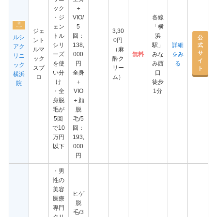
ック
＋
・ジ
VIO/
各線
ェン
5
「横
ジェ
3,30
トル
回：
浜
ルシ
公
ント
0円
シリ
138,
駅」
詳細
式
アク
ルマ
（麻
サ
ーズ
000
無料
みな
をみ
リニ
ック
酔ク
イ
を使
円
み西
る
ック
スプ
リー
ト
い分
全身
口
横浜
ロ
ム）
け
＋
徒歩
院
・全
VIO
1分
身脱
＋顔
毛が
脱
5回
毛/5
で10
回：
万円
193,
以下
000
円
・男
性の
美容
ヒゲ
医療
脱
専門
毛/3
クリ