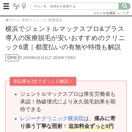
ジャンルを指定
：ヘア
ホーム
美容クリニック
医療脱毛
>
>
横浜でジェントルマックスプロ&プラス
導入の医療脱毛が安いおすすめのクリニ
ック6選｜都度払いの有無や特徴も解説
PR
2026年4月14日
2026年7月9日
本記事を3文でざっくり解説！
ジェントルマックスプロは厚生労働省も
承認！熱破壊式により永久脱毛効果を期
待できる
レジーナクリニック横浜院
は、
痛みに寄
り添う丁寧な照射
！
追加料金ずっと0円