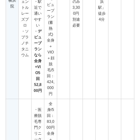
横浜
ェン
・駅
のみ
浜
ビュ
院
トル
近で
3,30
駅」
ープ
レー
通い
0円
徒歩
ラン
ズプ
やす
別途
4分
(蓄
ロ
い
必要
熱
・ソ
・
デ
式)
プラ
ビュ
全身
ノチ
ープ
＋
タニ
ラン
VIO
ウム
なら
＋顔
全身
脱
+VI
毛/5
O5
回：
回
424,
52,8
000
00円
円
全
・医
身/5
療脱
回：
毛専
83,0
門ク
00円
リニ
全身
ック
＋