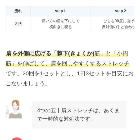
流れ
step１
step２
痛い方の肩を下にして
ひじを90度に曲げて
方法
横向きに寝る
反対側の手と合わせる
肩を外側に広げる「棘下
(きょくか)
筋」と「小円
筋」を伸ばして、肩を回しやすくするストレッチ
です。20回を1セットとし、1日3セットを目安にお
こないましょう。
4つの五十肩ストレッチは、あくま
で一時的な対処法です。