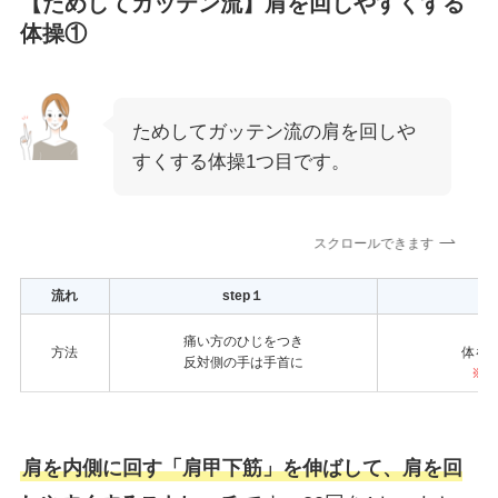
【ためしてガッテン流】肩を回しやすくする
体操①
ためしてガッテン流の肩を回しや
すくする体操1つ目です。
スクロールできます
流れ
step１
痛い方のひじをつき
方法
体を
反対側の手は手首に
※
肩を内側に回す「肩甲下筋」を伸ばして、肩を回