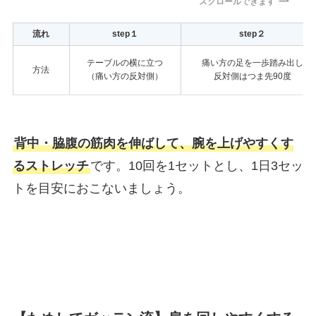
スクロールできます
流れ
step１
step２
テーブルの横に立つ
痛い方の足を一歩踏み出し
方法
（痛い方の反対側）
反対側はつま先90度
背中・脇腹の筋肉を伸ばして、腕を上げやすくす
るストレッチ
です。10回を1セットとし、1日3セッ
トを目安におこないましょう。