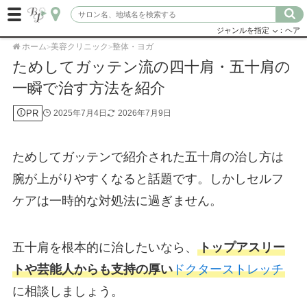
ジャンルを指定
：ヘア
ホーム
美容クリニック
整体・ヨガ
>
>
ためしてガッテン流の四十肩・五十肩の
一瞬で治す方法を紹介
PR
2025年7月4日
2026年7月9日
ためしてガッテンで紹介された五十肩の治し方は
腕が上がりやすくなると話題です。しかしセルフ
ケアは一時的な対処法に過ぎません。
五十肩を根本的に治したいなら、
トップアスリー
トや芸能人からも支持の厚い
ドクターストレッチ
に相談しましょう。