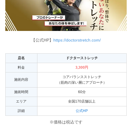
【公式HP】
https://doctorstretch.com/
店名
ドクターストレッチ
料金
3,300円
コアバランスストレッチ
施術内容
（筋肉の深い層にアプローチ）
施術時間
60分
エリア
全国170店舗以上
詳細
公式HP
※価格は税込です