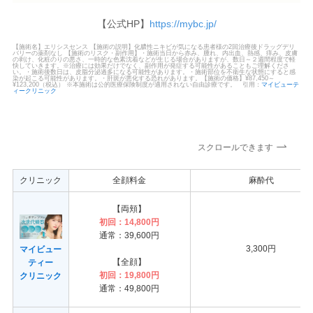
【公式HP】
https://mybc.jp/
【施術名】エリシスセンス 【施術の説明】化膿性ニキビが気になる患者様の2回治療後ドラッグデリ
バリーの薬剤なし 【施術のリスク・副作用】・施術当日から赤み、腫れ、内出血、熱感、痒み、皮膚
の剥け、化粧のりの悪さ、一時的な色素沈着などが生じる場合がありますが、数日～２週間程度で軽
快していきます。※治療には効果だけでなく、副作用が発症する可能性があることもご理解くださ
い。・施術後数日は、皮脂分泌過多になる可能性があります。・施術部位を不衛生な状態にすると感
染が起こる可能性があります。・肝斑が悪化する恐れがあります。【施術の価格】¥87,450～
¥123,200（税込） ※本施術は公的医療保険制度が適用されない自由診療です。 引用：
マイビューテ
ィークリニック
スクロールできます
クリニック
全顔料金
麻酔代
【両頬】
初回：14,800円
通常：39,600円
3,300円
マイビュー
【全顔】
ティー
初回：19,800円
クリニック
通常：49,800円