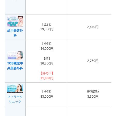
【全顔】
2,640円
29,800円
品川美容外
科
【全顔】
44,000円
【頬】
2,750円
36,300円
TCB東京中
央美容外科
【目の下】
31,680円
【全顔】
表面麻酔
33,000円
3,300円
フィラーク
リニック