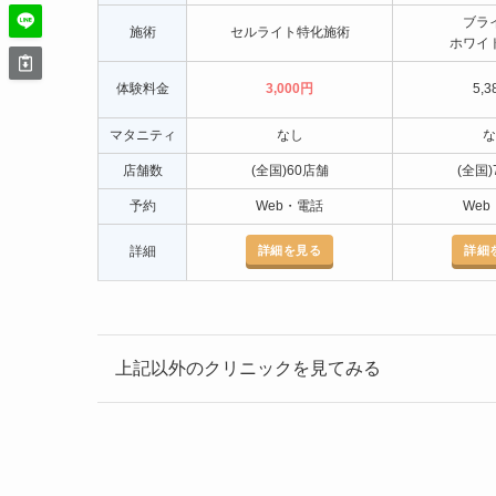
ブラ
施術
セルライト特化施術
ホワイ
体験料金
3,000円
5,3
マタニティ
なし
な
店舗数
(全国)60店舗
(全国)
予約
Web・電話
Web
詳細を見る
詳細
詳細
上記以外のクリニックを見てみる