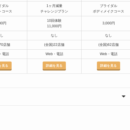
イダル
1ヶ月減量
ブライダル
トコース
チャレンジプラン
ボディメイクコース
10回体験
80円
3,000円
11,000円
し
なし
なし
70店舗
(全国)22店舗
(全国)62店舗
・電話
Web・電話
Web・電話
を見る
詳細を見る
詳細を見る