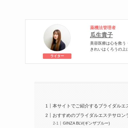
薬機法管理者
瓜生貴子
美容医療は心を救う
きれいはくろうの上
個人認証 YMAA取得
ライター
級
美容医療施術歴：二
本サイトでご紹介するブライダルエ
おすすめのブライダルエステサロン
GINZA BLV(ギンザブルー)