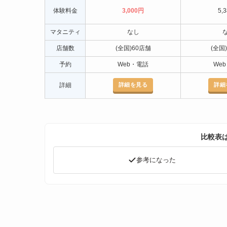
体験料金
3,000円
5,
マタニティ
なし
店舗数
(全国)60店舗
(全国
予約
Web・電話
We
詳細を見る
詳細
詳細
比較表
参考になった