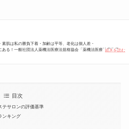
・素肌は私の勝負下着・加齢は平等、老化は個人差・
にある！一般社団法人薬機法医療法規格協会「薬機法医療法広告遵守
続きを読む
 認定番号104(67)」。薬機法管理者：AL002580。日本美容医療検定3
重埋没、白玉注射、プラセンタ注射、いぼ除去、医療脱毛など
目次
ステサロンの評価基準
ランキング