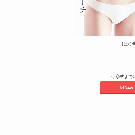
【公式H
＼ 挙式までに
GINZ