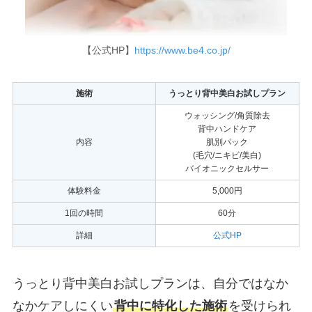
【公式HP】
https://www.be4.co.jp/
施術
うっとり背中美白お試しプラン
ウォッシング/角質除去
背中ハンドケア
内容
肌別パック
(毛穴/ニキビ/美白)
バイオニックセルサー
体験料金
5,000円
1回の時間
60分
詳細
公式HP
うっとり背中美白お試しプランは、自分ではなか
なかケアしにくい
背中に特化した施術
を受けられ