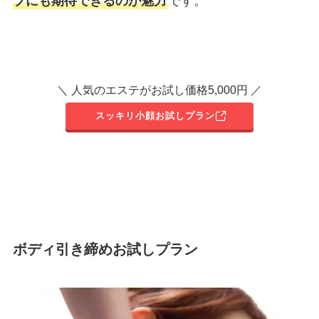
プにも期待できるのが魅力
です。
＼ 人気のエステがお試し価格5,000円 ／
スッキリ小顔お試しプラン
ボディ引き締めお試しプラン