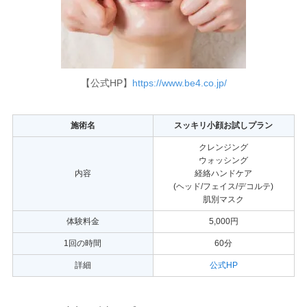
【公式HP】
https://www.be4.co.jp/
施術名
スッキリ小顔お試しプラン
クレンジング
ウォッシング
内容
経絡ハンドケア
(ヘッド/フェイス/デコルテ)
肌別マスク
体験料金
5,000円
1回の時間
60分
詳細
公式HP