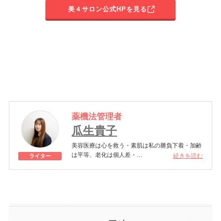
美４サロン公式HPを見る
薬機法管理者
瓜生貴子
美容医療は心を救う・素肌は私の勝負下着・加齢
は平等、老化は個人差・
続きを読む
ライター
きれいはくろうの上にある！一般社団法人薬機法
医療法規格協会「薬機法医療法広告遵守個人認証
YMAA取得 認定番号104(67)」。薬機法管理者：
AL002580。日本美容医療検定3級
美容医療施術歴：二重埋没、白玉注射、プラセン
タ注射、いぼ除去、医療脱毛など