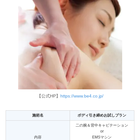
【公式HP】
https://www.be4.co.jp/
施術名
ボディ引き締めお試しプラン
二の腕＆背中キャビテーション
or
内容
EMSマシン