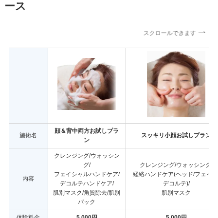
ース
スクロールできます
顔＆背中両方お試しプラ
施術名
スッキリ小顔お試しプラン
ン
クレンジング/ウォッシン
グ/
クレンジング/ウォッシング/
フェイシャルハンドケア/
経絡ハンドケア(ヘッド/フェイス
内容
デコルテハンドケア/
デコルテ)/
肌別マスク/角質除去/肌別
肌別マスク
パック
体験料金
5,000円
5,000円