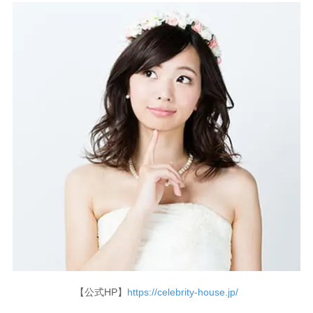
【公式HP】
https://celebrity-house.jp/