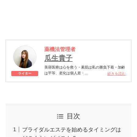
薬機法管理者
瓜生貴子
美容医療は心を救う・素肌は私の勝負下着・加齢
は平等、老化は個人差・
続きを読む
ライター
きれいはくろうの上にある！一般社団法人薬機法
医療法規格協会「薬機法医療法広告遵守個人認証
YMAA取得 認定番号104(67)」。薬機法管理者：
AL002580。日本美容医療検定3級
美容医療施術歴：二重埋没、白玉注射、プラセン
タ注射、いぼ除去、医療脱毛など
目次
ブライダルエステを始めるタイミングは