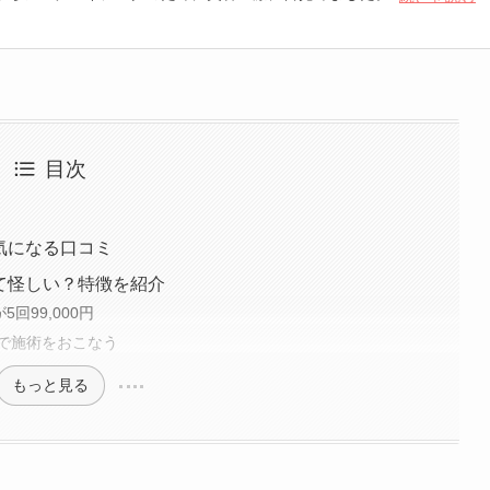
的にメンテナンスを行い、年齢にあらがい中。あくまでも自然な仕上
、年齢に負けない若々しさを保つために日々美容に努めています。
目次
気になる口コミ
て怪しい？特徴を紹介
回99,000円
で施術をおこなう
もっと見る