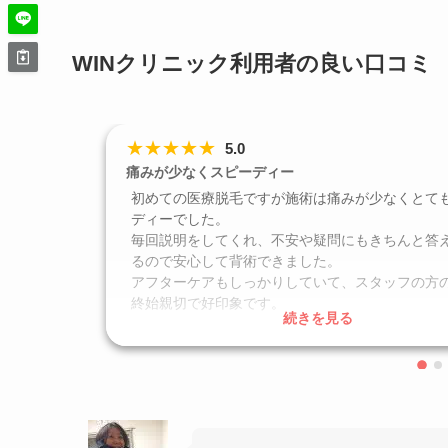
WINクリニック利用者の良い口コミ
★
★
★
★
★
5.0
痛みが少なくスピーディー
初めての医療脱毛ですが施術は痛みが少なくとて
ディーでした。
毎回説明をしてくれ、不安や疑問にもきちんと答
るので安心して背術できました。
アフターケアもしっかりしていて、スタッフの方
終始親切で好印象です。
続きを見る
口コミ投稿日
2026年3月
クリニック
WINクリニック 大阪梅田院
施術名
医療脱毛
引用元
https://maps.app.goo.gl/Q1QQZvsXYSi2mo766