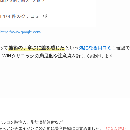
：
https://www.google.com/
って
施術の丁寧さに差を感じた
という
気になる口コミ
も確認で
、
WINクリニックの満足度や注意点
を詳しく紹介します。
アルロン酸注入、脂肪溶解注射など
からアンチエイジングのために美容医療に目覚めました。ハイフやボ
続きを読む