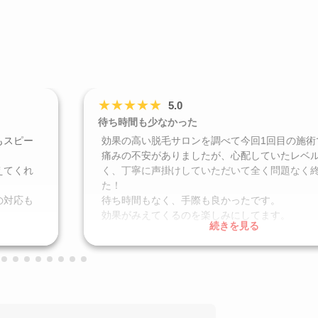
★
★
★
★
★
5.0
待ち時間も少なかった
もスピー
効果の高い脱毛サロンを調べて今回1回目の施術
痛みの不安がありましたが、心配していたレベ
えてくれ
く、丁寧に声掛けしていただいて全く問題なく
た！
の対応も
待ち時間もなく、手際も良かったです。
効果がみえてくるのを楽しみにしてます。
続きを見る
口コミ投稿日
2026年1月
クリニック
WINクリニック 大阪梅田院
施術名
医療脱毛
引用元
https://maps.app.goo.gl/VHkR24VgXR5n1vFj7