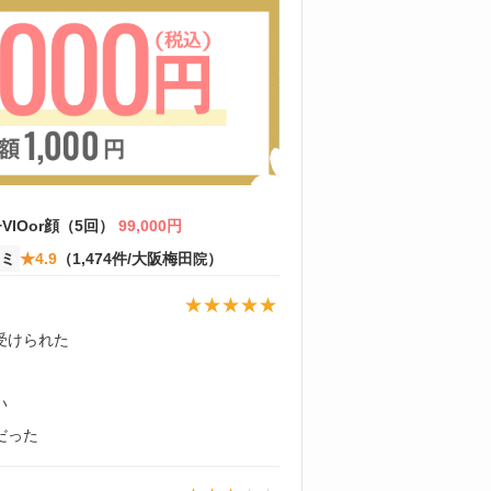
VIOor顔（5回）
99,000
円
コミ
★4.9
（1,474件/大阪梅田
）
院
受けられた
い
だった