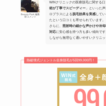
WINクリニックの医療脱毛に関する
術が丁寧でスピーディー
」といった声
ロプラスによる
脱毛効果を実感
してい
Beauty Park 編集
部コメント
たという口コミも寄せられています。
さらに、
照射時の細かな声かけや冷却
対応
に安心感を持つ方も多い傾向です
しながら無理なく通いやすいクリニッ
熱破壊式ジェントル全身脱毛が5回99,000円！