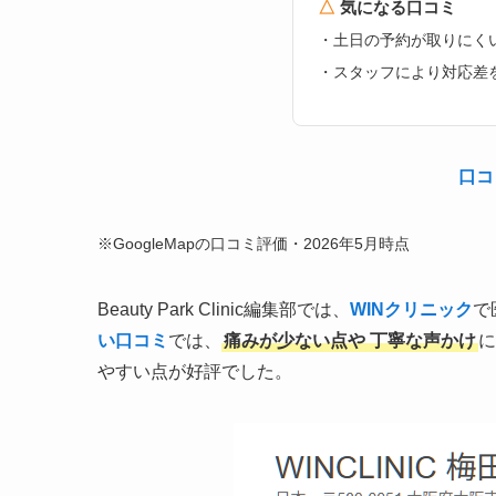
△
気になる口コミ
・土日の予約が取りにく
・スタッフにより対応差
口コ
※GoogleMapの口コミ評価・2026年5月時点
Beauty Park Clinic編集部では、
WINクリニック
で
い口コミ
では、
痛みが少ない点や
丁寧な声かけ
に
やすい点が好評でした。