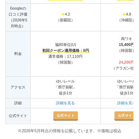
Googleの
口コミ評価
★
4.2
★
4.8
（2026年5
（那覇院）
（沖縄院）
月時点）
両ワキ
脇80単位(U)
15,400円
初回クーポン適用価格：0円
（韓国製）
料金
通常価格：17,110円
（韓国製）
24,200円
（アラガン社製
ゆいレール
ゆいレール
アクセス
「県庁前駅」
「県庁前駅」
徒歩1分
徒歩1分
詳細
詳細を見る
詳細を見る
公式サイト
公式サイト
公式サイト
※2026年5月時点の情報を記載しています。※価格は税込