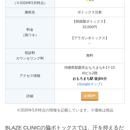
（※2026年5月時点）
施術名
ボトックス注射
【韓国製ボトックス】
33,000円
料金
（両ワキ）
【アラガンボトックス】
–
初診料
無料
カウンセリング料
沖縄県那覇市おもろまち4-17-15
AIビル2階
アクセス情報
おもろまち駅 徒歩6分
（
Googleマップ
）
公式HP
詳細
※2026年5月時点の情報を記載しています。※価格は税込
BLAZE CLINICの脇ボトックスでは、汗を抑えるだ