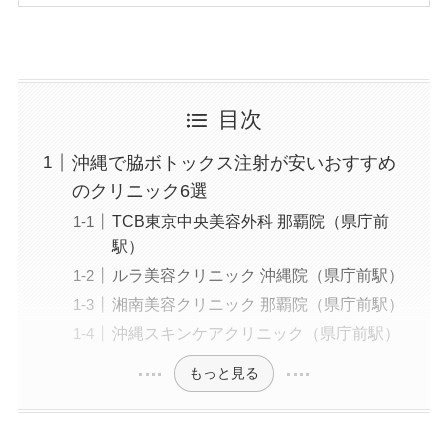
医療法規格協会「薬機法医療法広告遵守個人認証
YMAA取得 認定番号104(67)」。薬機法管理者：
AL002580。日本美容医療検定3級
美容医療施術歴：二重埋没、白玉注射、プラセン
タ注射、いぼ除去、医療脱毛など
目次
沖縄で脇ボトックス注射が安いおすすめ
のクリニック6選
TCB東京中央美容外科 那覇院（県庁前
駅）
ルラ美容クリニック 沖縄院（県庁前駅）
湘南美容クリニック 那覇院（県庁前駅）
沖縄スキンケアクリニック（県庁前駅）
もっと見る