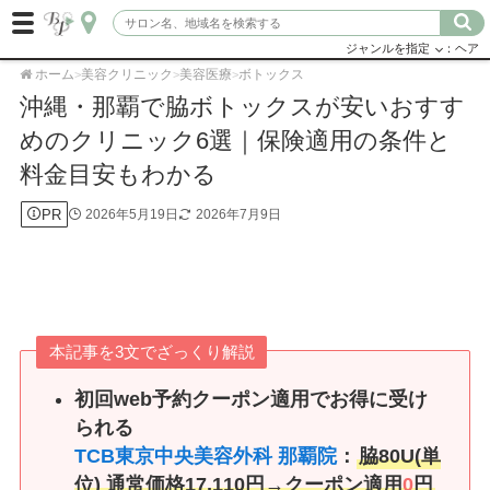
ジャンルを指定
：ヘア
ホーム
美容クリニック
美容医療
ボトックス
>
>
>
沖縄・那覇で脇ボトックスが安いおすす
めのクリニック6選｜保険適用の条件と
料金目安もわかる
PR
2026年5月19日
2026年7月9日
本記事を3文でざっくり解説
初回web予約クーポン適用でお得に受け
られる
TCB東京中央美容外科 那覇院
：
脇80U(単
位) 通常価格17,110円
→
クーポン適用
0
円