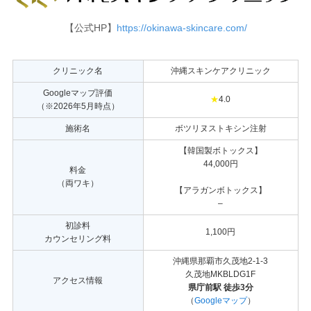
【公式HP】
https://okinawa-skincare.com/
クリニック名
沖縄スキンケアクリニック
Googleマップ評価
★
4.0
（※2026年5月時点）
施術名
ボツリヌストキシン注射
【韓国製ボトックス】
44,000円
料金
（両ワキ）
【アラガンボトックス】
–
初診料
1,100円
カウンセリング料
沖縄県那覇市久茂地2-1-3
久茂地MKBLDG1F
アクセス情報
県庁前駅 徒歩3分
（
Googleマップ
）