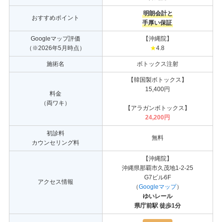
明朗会計と
おすすめポイント
手厚い保証
Googleマップ評価
【沖縄院】
（※2026年5月時点）
★
4.8
施術名
ボトックス注射
【韓国製ボトックス】
15,400円
料金
（両ワキ）
【アラガンボトックス】
24,200円
初診料
無料
カウンセリング料
【沖縄院】
沖縄県那覇市久茂地1-2-25
G7ビル6F
アクセス情報
（
Googleマップ
）
ゆいレール
県庁前駅 徒歩1分