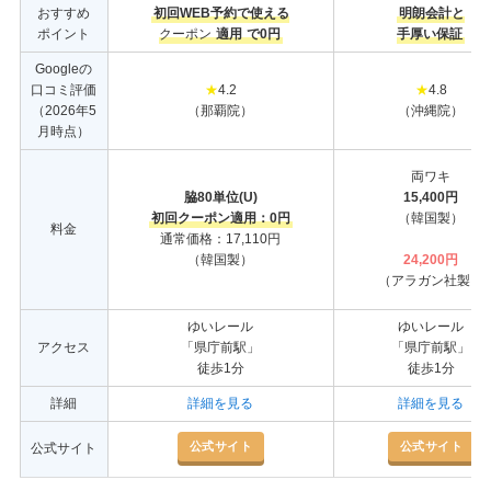
おすすめ
初回WEB予約で使える
明朗会計と
ポイント
クーポン
適用
で0円
手厚い保証
Googleの
口コミ評価
★
4.2
★
4.8
（2026年5
（那覇院）
（沖縄院）
月時点）
両ワキ
脇80単位(U)
15,400円
初回クーポン適用：0円
（韓国製）
料金
通常価格：17,110円
（韓国製）
24,200円
（アラガン社製）
ゆいレール
ゆいレール
アクセス
「県庁前駅」
「県庁前駅」
徒歩1分
徒歩1分
詳細
詳細を見る
詳細を見る
公式サイト
公式サイト
公式サイト