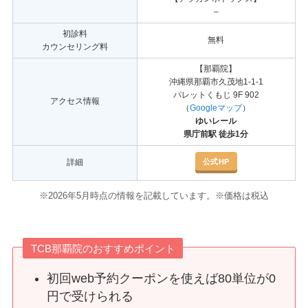
–
初診料
無料
カウンセリング料
【那覇院】
沖縄県那覇市久茂地1-1-1
パレットくもじ 9F 902
アクセス情報
（
Googleマップ
）
ゆいレール
県庁前駅 徒歩1分
公式HP
詳細
※2026年5月時点の情報を記載しています。※価格は税込
TCB那覇院のおすすめポイント
初回web予約クーポンを使えば80単位が0
円で受けられる