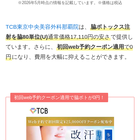
※2026年5月時点の情報を記載しています。※価格は税込
TCB東京中央美容外科那覇院
は、
脇ボトックス注
射を
脇80単位(U)
通常価格17,110円の安さ
で提供し
ています。さらに、
初回
web予約クーポン適用
で0
円
になり、費用を大幅に抑えることができます。
初回web予約クーポン適用で脇ボトが0円！