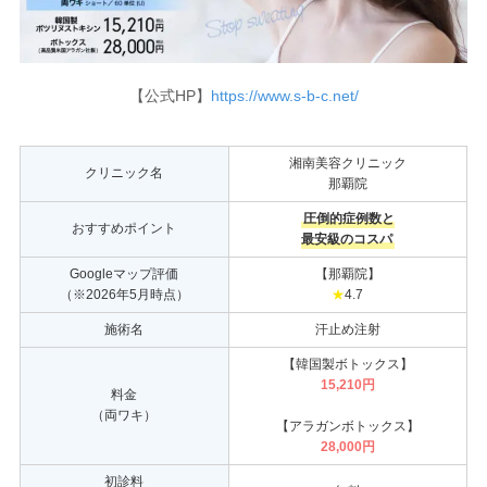
【公式HP】
https://www.s-b-c.net/
湘南美容クリニック
クリニック名
那覇院
圧倒的症例数と
おすすめポイント
最安級のコスパ
Googleマップ評価
【那覇院】
（※2026年5月時点）
★
4.7
施術名
汗止め注射
【韓国製ボトックス】
15,210円
料金
（両ワキ）
【アラガンボトックス】
28,000円
初診料