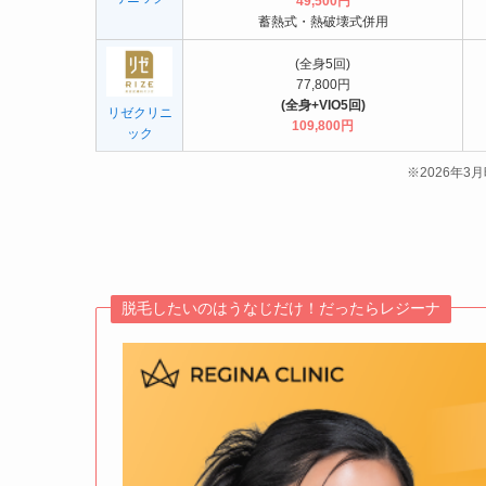
49,500円
蓄熱式・熱破壊式併用
(全身5回)
77,800円
(全身+VIO5回)
リゼクリニ
109,800
円
ック
※2026年
脱毛したいのはうなじだけ！だったらレジーナ