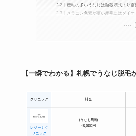
産毛の多いうなじは熱破壊式より蓄
メラニン色素が薄い産毛にはダイオ
【一瞬でわかる】札幌でうなじ脱毛
クリニック
料金
(うなじ5回)
48,000円
レジーナク
リニック