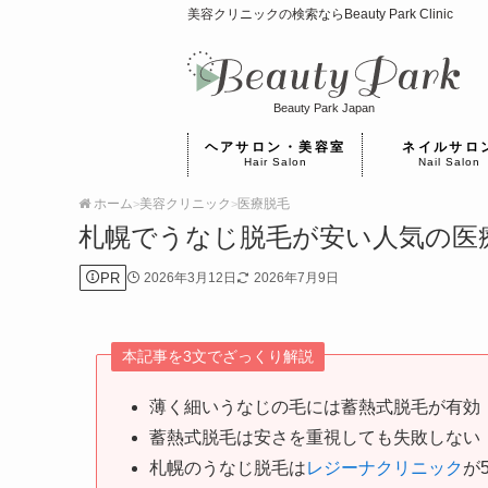
美容クリニックの検索ならBeauty Park Clinic
Beauty Park Japan
ヘアサロン・美容室
ネイルサロ
Hair Salon
Nail Salon
ホーム
美容クリニック
医療脱毛
>
>
札幌でうなじ脱毛が安い人気の医
PR
2026年3月12日
2026年7月9日
本記事を3文でざっくり解説
薄く細いうなじの毛には蓄熱式脱毛が有効
蓄熱式脱毛は安さを重視しても失敗しない
札幌のうなじ脱毛は
レジーナクリニック
が