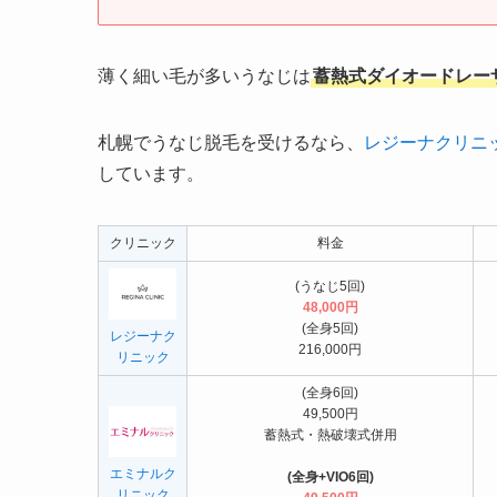
薄く細い毛が多いうなじは
蓄熱式ダイオードレー
札幌でうなじ脱毛を受けるなら、
レジーナクリニ
しています。
クリニック
料金
(うなじ5回)
48,000円
(全身5回)
レジーナク
216,000円
リニック
(全身6回)
49,500円
蓄熱式・熱破壊式併用
エミナルク
(全身+VIO6回)
リニック