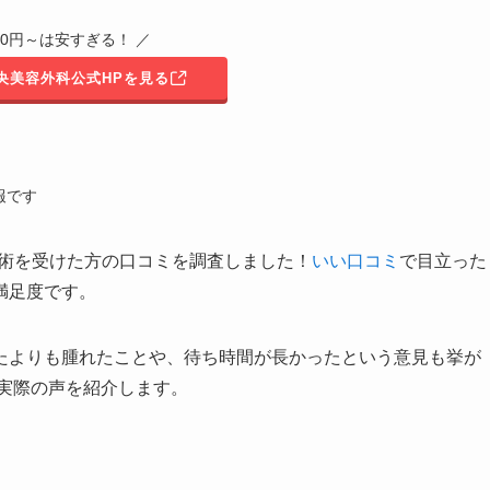
800円～は安すぎる！ ／
中央美容外科公式HPを見る
報です
二重術の施術を受けた方の口コミを調査しました！
いい口コミ
で目立った
満足度です。
たよりも腫れたことや、待ち時間が長かったという意見も挙が
、実際の声を紹介します。