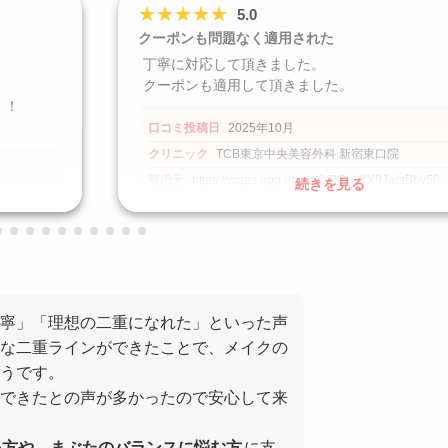
★
★
★
★
★
5.0
クーポンも問題なく適用された
丁寧に対応して頂きました。
クーポンも適用して頂きました。
！！
口コミ投稿日
2025年10月
クリニック
TCB東京中央美容外科 新宿東口院
引用元
https://maps.app.goo.gl/VPChLYX9JarzBby56
続きを見る
寧」「理想の二重になれた」といった声
な二重ラインができたことで、メイクの
うです。
できたとの声が多かったので安心して来
い方や、まぶたのバランスに悩む方
に支