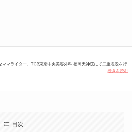
なママライター。TCB東京中央美容外科 福岡天神院にて二重埋没を行
続きを読む
重埋没、脱毛、マウスピース矯正
目次