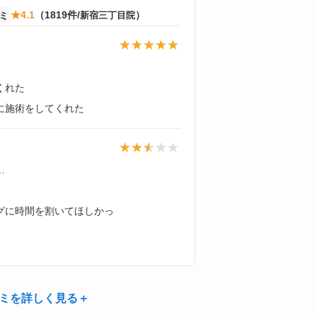
コミ
★4.1
（1819件/
）
新宿三丁目院
くれた
に施術をしてくれた
…
グに時間を割いてほしかっ
ミを詳しく見る＋