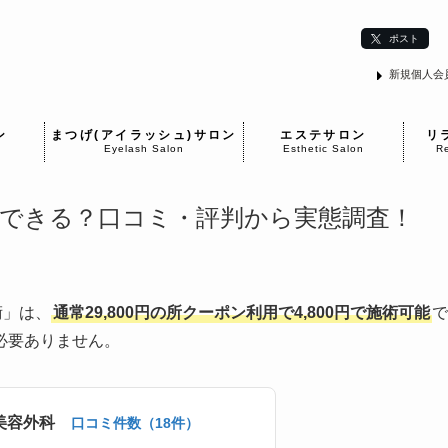
ポスト
新規個人会
ン
まつげ(アイラッシュ)サロン
エステサロン
リ
Eyelash Salon
Esthetic Salon
Re
円でできる？口コミ・評判から実態調査！
術」は、
通常29,800円の所クーポン利用で4,800円で施術可能
で
必要ありません。
美容外科
口コミ件数（18件）