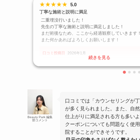
★
★
★
★
★
5.0
丁寧な施術と説明に満足
二重埋没行いました！
先生の丁寧な施術と説明に満足しました！
まだ術後なため、ここから経過観察していきます
また何かあればよろしくお願いします！
口コミ投稿日
2026年1月
続きを見る
クリニック
TCB東京中央美容外科 新宿三丁目院
施術名
TBC二重術
引用元
https://maps.app.goo.gl/NoX8pTkqrVnWXnxo9
口コミでは「カウンセリングが丁
が多く見られました。また、自然
仕上がりに満足される方も多いよ
Beauty Park 編集
部コメント
クーポンについても問題なく使用
院することができそうです。
目元の印象をさりげなく整えた