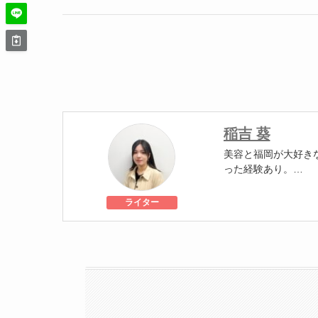
稲吉 葵
美容と福岡が大好き
った経験あり。
美容医療施術歴：二
ライター