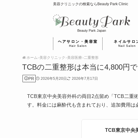
美容クリニックの検索ならBeauty Park Clinic
Beauty Park Japan
ヘアサロン・美容室
ネイルサロ
Hair Salon
Nail Salon
ホーム
美容クリニック
美容医療
二重整形
>
>
>
TCBの二重整形は本当に4,800
PR
2026年5月20日
2026年7月17日
TCB東京中央美容外科の両目2点留め「TCB二重
す。料金には麻酔代も含まれており、追加費用は
TCB東京中央