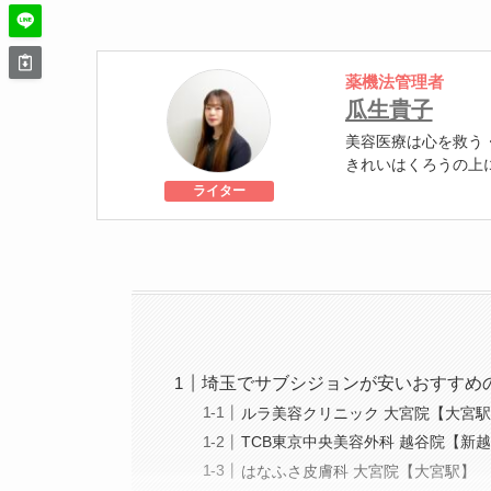
薬機法管理者
瓜生貴子
美容医療は心を救う
きれいはくろうの上
個人認証 YMAA取得
ライター
級
美容医療施術歴：二
埼玉でサブシジョンが安いおすすめ
ルラ美容クリニック 大宮院【大宮
TCB東京中央美容外科 越谷院【新
はなふさ皮膚科 大宮院【大宮駅】