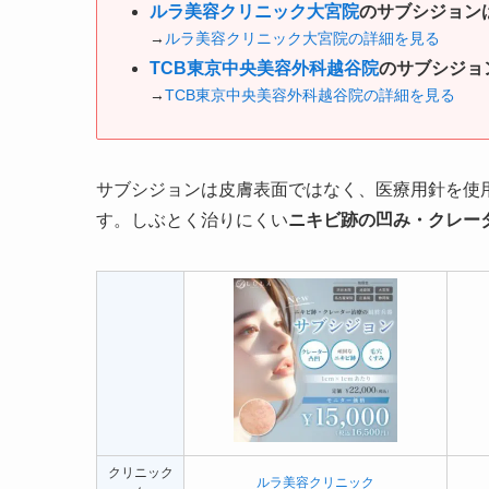
ルラ美容クリニック大宮院
のサブシジョンは1
→
ルラ美容クリニック大宮院の詳細を見る
TCB東京中央美容外科越谷院
のサブシジョン
→
TCB東京中央美容外科越谷院の詳細を見る
サブシジョンは皮膚表面ではなく、医療用針を使
す。しぶとく治りにくい
ニキビ跡の凹み・クレー
クリニック
ルラ美容クリニック