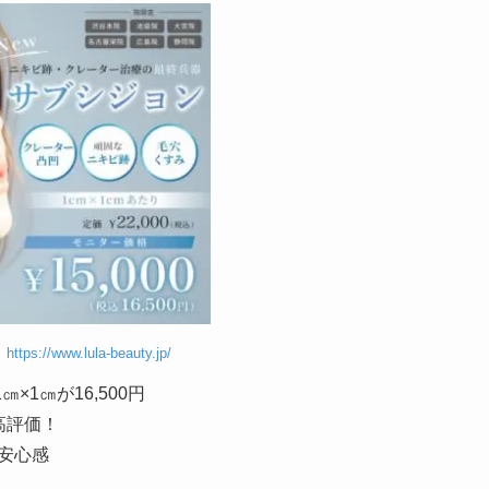
】
https://www.lula-beauty.jp/
1㎝が16,500円
の高評価！
安心感