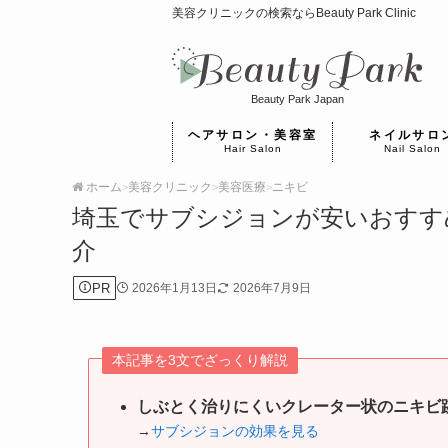
美容クリニックの検索ならBeauty Park Clinic
Beauty Park Japan
ヘアサロン・美容室
ネイルサロ
Hair Salon
Nail Salon
ホーム
美容クリニック
美容医療
ニキビ
>
>
>
埼玉でサブシジョンが安いおすす
介
PR
2026年1月13日
2026年7月9日
本記事を3文でざっくり解説
しぶとく治りにくいクレーター状のニキビ
→
サブシジョンの効果を見る