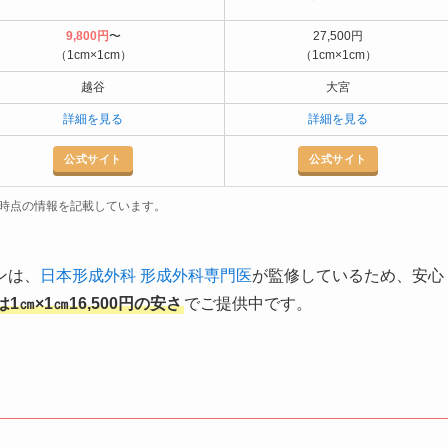
9,800円
〜
27,500円
（1cm×1cm）
（1cm×1cm）
越谷
大宮
詳細を見る
詳細を見る
公式サイト
公式サイト
3月時点の情報を記載しています。
ンは、
日本形成外科 形成外科専門医
が監修しているため、安心
1㎝×1㎝16,500円の安さ
でご提供中です。