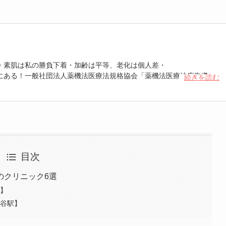
・素肌は私の勝負下着・加齢は平等、老化は個人差・
にある！一般社団法人薬機法医療法規格協会「薬機法医療法広告遵守
続きを読む
 認定番号104(67)」。薬機法管理者：AL002580。日本美容医療検定3
重埋没、白玉注射、プラセンタ注射、いぼ除去、医療脱毛など
目次
のクリニック6選
駅】
越谷駅】