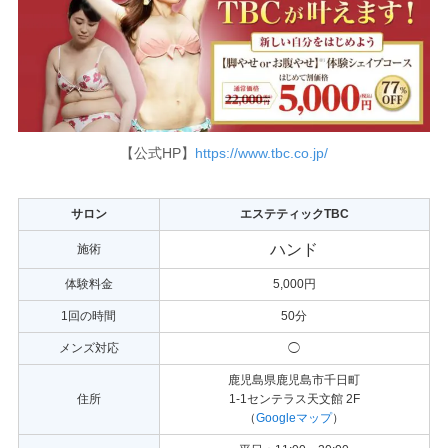
【公式HP】
https://www.tbc.co.jp/
サロン
エステティックTBC
ハンド
施術
体験料金
5,000円
1回の時間
50分
メンズ対応
◯
鹿児島県鹿児島市千日町
住所
1-1センテラス天文館 2F
（
Googleマップ
）