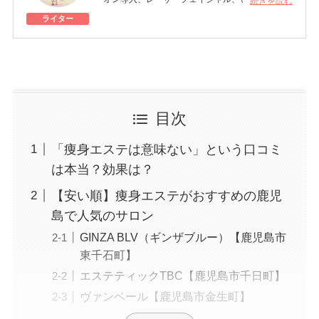
続きを読む
注入、エラボトックス、シミ取りレーザー、高濃
ライター
度ビタミンC点滴など
美容オタクの30代主婦。日々、美容にまつわる
情報をキャッチ＆体験し、選りすぐりの美容法や
美容医療を模索中。
目次
「痩身エステは意味ない」という口コミ
は本当？効果は？
【安い順】痩身エステがおすすめの鹿児
島で人気のサロン
GINZA BLV（ギンザブルー）【鹿児島市
東千石町】
エステティックTBC【鹿児島市千日町】
ヴァンベール【鹿児島市金生町】