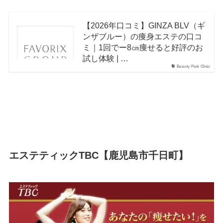
【2026年口コミ】GINZA BLV（ギ
ンザブルー）の痩身エステの口コ
ミ｜1回でー8㎝痩せると好評のお
試し体験 | …
Beauty Park Clinic
エステティックTBC【鹿児島市千日町】