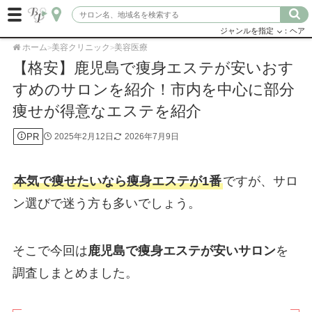
ジャンルを指定
：ヘア
ホーム
美容クリニック
美容医療
>
>
【格安】鹿児島で痩身エステが安いおす
すめのサロンを紹介！市内を中心に部分
痩せが得意なエステを紹介
PR
2025年2月12日
2026年7月9日
本気で痩せたいなら痩身エステが1番
ですが、サロ
ン選びで迷う方も多いでしょう。
そこで今回は
鹿児島で痩身エステが安いサロン
を
調査しまとめました。