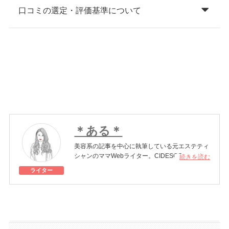
口コミの選定・評価基準について
＊ある＊
美容系の記事を中心に執筆している元エステティ
シャンのママWebライター。CIDESCO（シデス
続きを読む
コ）認定エステティシャン、美容師免許を保有。
ライター
いつまでも美しくあり続けたい方のために、美容
医療の魅力を分かりやすく伝えていきます。
美容医療施術歴：二重埋没、脱毛