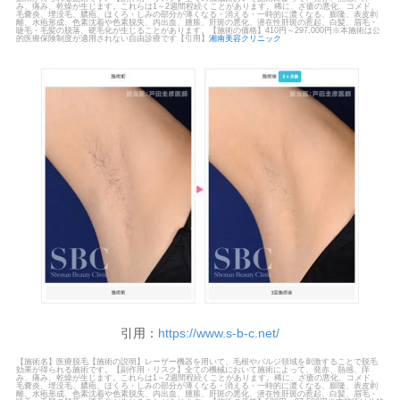
み、痛み、乾燥が生じます。これらは1～2週間程続くことがあります。稀に、ざ瘡の悪化、コメド、
毛嚢炎、埋没毛、膿疱、ほくろ・しみの部分が薄くなる・消える・一時的に濃くなる、膨隆、表皮剥
離、水疱形成、色素沈着や色素脱失、内出血、腫脹、肝斑の悪化、潜在性肝斑の惹起、白髪、眉毛・
睫毛・毛髪の脱落、硬毛化が生じることがあります。【施術の価格】410円～297,000円※本施術は公
的医療保険制度が適用されない自由診療です【引用】
湘南美容クリニック
引用：
https://www.s-b-c.net/
【施術名】医療脱毛【施術の説明】レーザー機器を用いて、毛根やバルジ領域を刺激することで脱毛
効果が得られる施術です。【副作用・リスク】全ての機械において施術によって、発赤、熱感、痒
み、痛み、乾燥が生じます。これらは1～2週間程続くことがあります。稀に、ざ瘡の悪化、コメド、
毛嚢炎、埋没毛、膿疱、ほくろ・しみの部分が薄くなる・消える・一時的に濃くなる、膨隆、表皮剥
離、水疱形成、色素沈着や色素脱失、内出血、腫脹、肝斑の悪化、潜在性肝斑の惹起、白髪、眉毛・