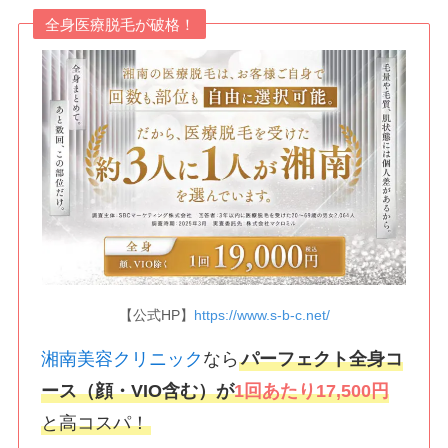
全身医療脱毛が破格！
【公式HP】
https://www.s-b-c.net/
湘南美容クリニック
なら
パーフェクト全身コ
ース（顔・VIO含む）が
1回あたり17,500円
と高コスパ！