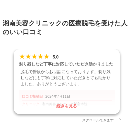
湘南美容クリニックの医療脱毛を受けた人
のいい口コミ
★
★
★
★
★
5.0
剃り残しなど丁寧に対応していただき助かりました
脱毛で普段からお世話になっております。剃り残
しなどにも丁寧に対応していただきとても助かり
ました。ありがとうございます。
口コミ投稿日
2024年7月11日
クリニック
湘南美容クリニック新宿本院
続きを見る
施術名
医療脱毛
引用元
https://maps.app.goo.gl/NqcZgfeNqB78bGAf6
スクロールできます