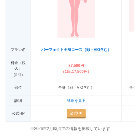
プラン名
パーフェクト全身コース（顔・VIO含む）
（顔
料金（税
87,500円
込）
（1回:17,500円）
（1
（5回）
部位
全身（顔・VIO含む）
全身（
詳細
詳細を見る
公式HP
公式HP
※2026年2月時点での情報を掲載しています