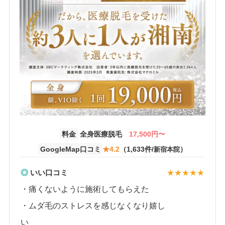
料金
全身医療脱毛
17,500円〜
GoogleMap口コミ
★4.2
（1,633件/
）
新宿本院
◎
いい口コミ
・痛くないように施術してもらえた
・ムダ毛のストレスを感じなくなり嬉し
い