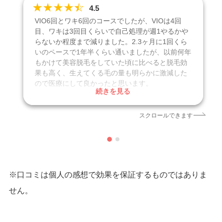
★
★
★
★
☆
★
4.5
VIO6回とワキ6回のコースでしたが、VIOは4回
目、ワキは3回目くらいで自己処理が週1やるかや
らないか程度まで減りました。2.3ヶ月に1回くら
いのペースで1年半くらい通いましたが、以前何年
もかけて美容脱毛をしていた頃に比べると脱毛効
果も高く、生えてくる毛の量も明らかに激減した
ので医療にして良かったと思います。
続きを見る
クリニック
湘南美容クリニック
スクロールできます
施術名
医療脱毛
引用元
https://tsurunavi.jp/brands/1017/effect
※口コミは個人の感想で効果を保証するものではありま
せん。