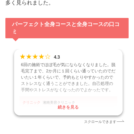
多く見られました。
パーフェクト全身コースと全身コースの口コ
ミ
★
★
★
★
☆
4.3
6回の施術でほぼ毛が気にならなくなりました。脱
毛完了まで、2か月に１回くらい通っていたのでだ
いたい１年くらいで、予約もとりやすかったので
ストレスなく通うことができました。自己処理の
手間やストレスがなくなったのでよかったです。
クリニック
湘南美容クリニック
続きを見る
施術名
医療脱毛
引用元
https://tsurunavi.jp/brands/1017/effect?page=2
スクロールできます