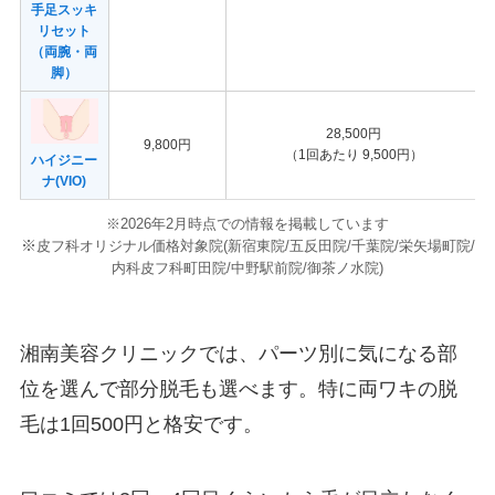
手足スッキ
リセット
（両腕・両
脚）
28,500円
9,800円
（1回あたり 9,500円）
ハイジニー
ナ(VIO)
※2026年2月時点での情報を掲載しています
※
皮フ科オリジナル価格対象院(新宿東院/五反田院/千葉院/栄矢場町院/
内科皮フ科町田院/中野駅前院/御茶ノ水院)
湘南美容クリニックでは、パーツ別に気になる部
位を選んで部分脱毛も選べます。特に両ワキの脱
毛は1回500円と格安です。