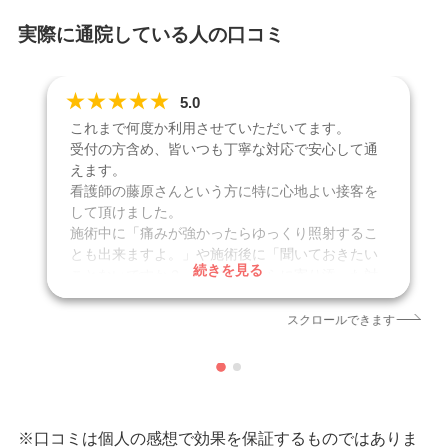
実際に通院している人の口コミ
★
★
★
★
★
5.0
これまで何度か利用させていただいてます。
受付の方含め、皆いつも丁寧な対応で安心して通
えます。
看護師の藤原さんという方に特に心地よい接客を
して頂けました。
施術中に「痛みが強かったらゆっくり照射するこ
とも出来ますよ。」や施術後に「聞いておきたい
続きを見る
ことないですか？」など、こちらに寄り添った対
応してくださいました。
また麻酔クリームを購入したのですが、受付の方
スクロールできます
達も丁寧でとても感じが良かったです。
これからもよろしくお願いします。
クリニック
リゼクリニック 名古屋駅前院
施術名
–
※口コミは個人の感想で効果を保証するものではありま