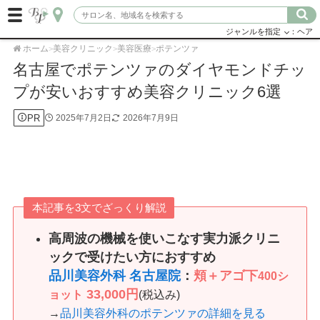
ジャンルを指定
：ヘア
ホーム
美容クリニック
美容医療
ポテンツァ
>
>
>
名古屋でポテンツァのダイヤモンドチッ
プが安いおすすめ美容クリニック6選
PR
2025年7月2日
2026年7月9日
本記事を3文でざっくり解説
高周波の機械を使いこなす実力派クリニ
ックで受けたい方におすすめ
品川美容外科 名古屋院
：
頬＋アゴ下
400シ
33,000円
ョット
(税込み)
→
品川美容外科のポテンツァの詳細を見る