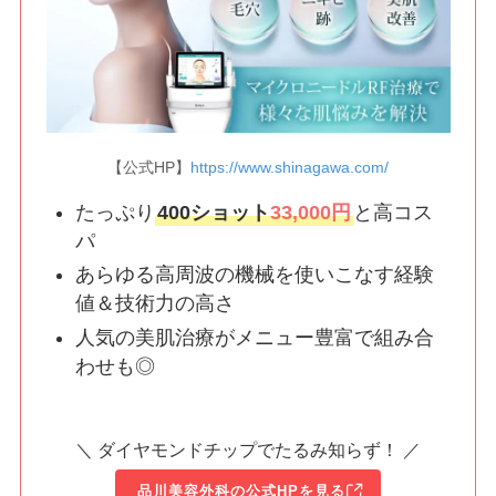
【公式HP】
https://www.shinagawa.com/
たっぷり
400ショット
33,000円
と高コス
パ
あらゆる高周波の機械を使いこなす経験
値＆技術力の高さ
人気の美肌治療がメニュー豊富で組み合
わせも◎
＼ ダイヤモンドチップでたるみ知らず！ ／
品川美容外科の公式HPを見る