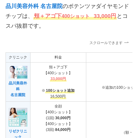
品川美容外科 名古屋院
のポテンツァダイヤモンド
チップは、
頬＋アゴ下
33,000円
とコ
400ショット
スパ抜群です。
スクロールできます
クリニック
料金
頬＋アゴ下
【400ショット】
33,000円
品川美容外
※追加の100ショッ
科
※
100ショット追加
名古屋院
16,500円
全顔
【400ショット】
(1回)
30,000円
【400ショット】
(3回)
84,000円
リゼクリニ
（額・頬
ック