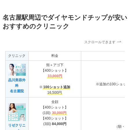
名古屋駅周辺でダイヤモンドチップが安い
おすすめのクリニック
スクロールできます
クリニック
料金
頬＋アゴ下
【400ショット】
33,000円
品川美容外
※追加の100ショッ
科
※
100ショット追加
名古屋院
16,500円
全顔
【400ショット】
(1回)
30,000円
【400ショット】
(3回)
84,000円
リゼクリニ
（額・頬