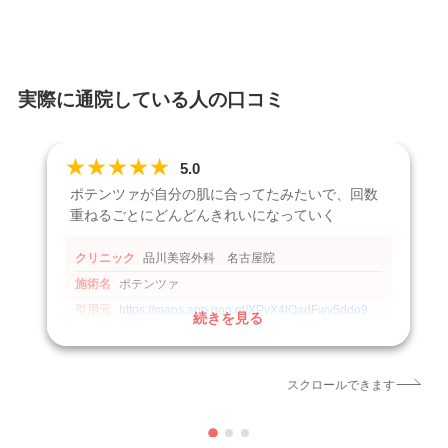
実際に通院している人の口コミ
★
★
★
★
★
5.0
ポテンツァが自分の肌に合ってたみたいで、回数
重ねるごとにどんどんきれいになっていく
クリニック
品川美容外科 名古屋院
施術名
ポテンツァ
引用元
https://maps.app.goo.gl/XPvX4tQadFwy5ddo9
続きを見る
スクロールできます