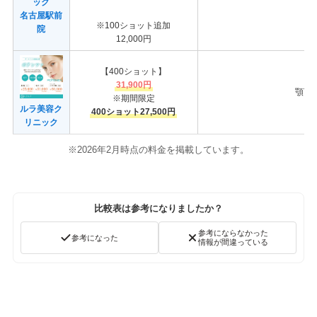
ック
名古屋駅前
※100ショット追加
院
12,000円
【400ショット】
31,900円
顎下
※期間限定
ルラ美容ク
400ショット27,500円
リニック
※2026年2月時点の料金を掲載しています。
比較表は参考になりましたか？
参考にならなかった
参考になった
情報が間違っている