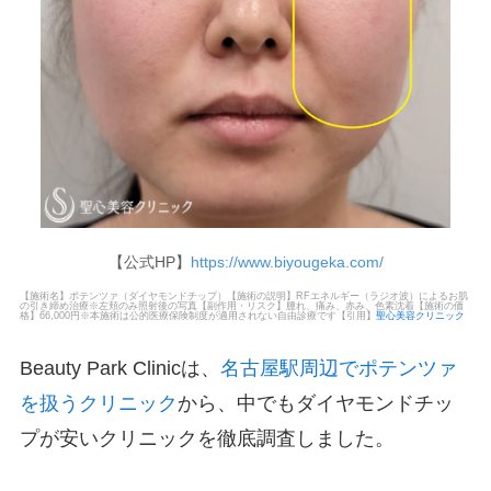
【公式HP】
https://www.biyougeka.com/
【施術名】ポテンツァ（ダイヤモンドチップ）【施術の説明】RFエネルギー（ラジオ波）によるお肌
の引き締め治療※左頬のみ照射後の写真【副作用・リスク】腫れ、痛み、赤み、色素沈着【施術の価
格】66,000円※本施術は公的医療保険制度が適用されない自由診療です【引用】
聖心美容クリニック
Beauty Park Clinicは、
名古屋駅周辺でポテンツァ
を扱うクリニック
から、中でもダイヤモンドチッ
プが安いクリニックを徹底調査しました。