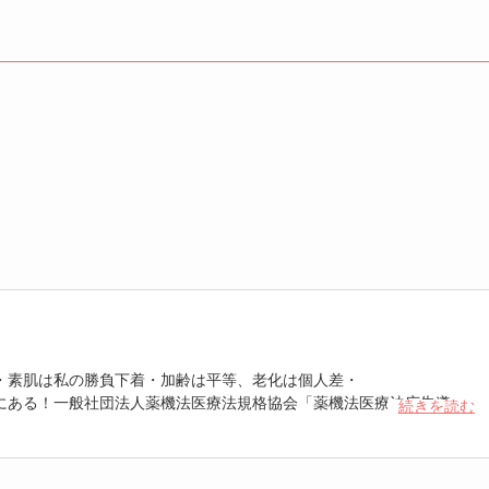
・素肌は私の勝負下着・加齢は平等、老化は個人差・
にある！一般社団法人薬機法医療法規格協会「薬機法医療法広告遵守
続きを読む
 認定番号104(67)」。薬機法管理者：AL002580。日本美容医療検定3