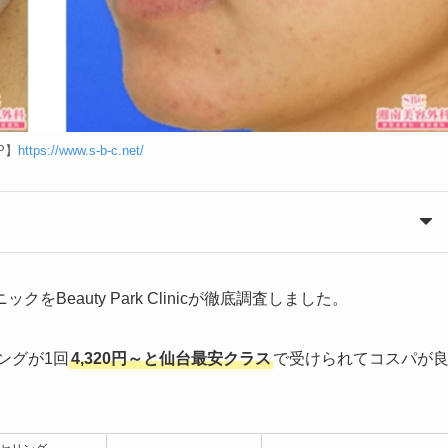
P】
https://www.s-b-c.net/
eauty Park Clinicが徹底調査しました。
ングが1回
4,320円～と仙台最安クラス
で受けられてコスパが