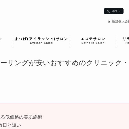
ポスト
新規個人会
ン
まつげ(アイラッシュ)サロン
エステサロン
リ
Eyelash Salon
Esthetic Salon
Re
ルピーリングが安いおすすめのクリニック・
れる低価格の美肌施術
数日と短い