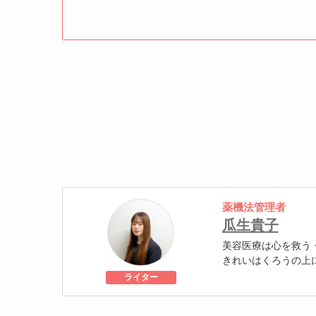
薬機法管理者
瓜生貴子
美容医療は心を救う
きれいはくろうの上
個人認証 YMAA取得
ライター
級