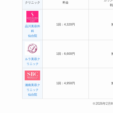
カウン
クリニック
料金
初
1回：4,320円
品川美容外
科
仙台院
1回：6,600円
ルラ美容ク
リニック
1回：4,950円
湘南美容ク
リニック
仙台院
※2026年2