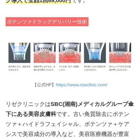
ク導入で全顔1回69,000円
です。
ポテンツァドラッグデリバリー技術
【公式HP】
https://www.rizeclinic.com/
リゼクリニックは
SBC(湘南)メディカルグループ傘
下にある美容皮膚科
です。古い角質除去にポテン
ツァ＋ハイドラフェイシャル、ポテンツァ＋ケア
シスで美容成分の導入など、美容医療機器が豊富