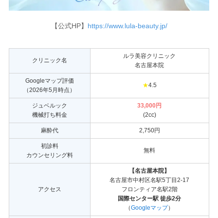
【公式HP】
https://www.lula-beauty.jp/
ルラ美容クリニック
クリニック名
名古屋本院
Googleマップ評価
★
4.5
（2026年5月時点）
ジュベルック
33,000円
機械打ち料金
(2cc)
麻酔代
2,750円
初診料
無料
カウンセリング料
【名古屋本院】
名古屋市中村区名駅5丁目2-17
アクセス
フロンティア名駅2階
国際センター駅 徒歩2分
（
Googleマップ
）