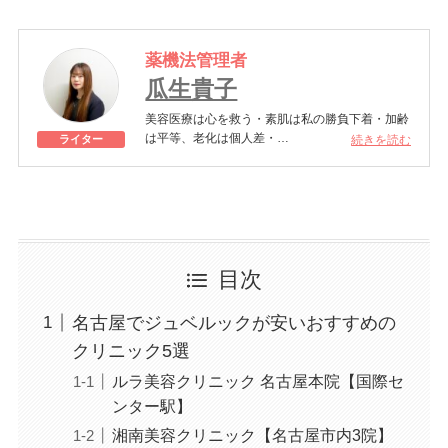
薬機法管理者
瓜生貴子
美容医療は心を救う・素肌は私の勝負下着・加齢
は平等、老化は個人差・
続きを読む
ライター
きれいはくろうの上にある！一般社団法人薬機法
医療法規格協会「薬機法医療法広告遵守個人認証
YMAA取得 認定番号104(67)」。薬機法管理者：
AL002580。日本美容医療検定3級
美容医療施術歴：二重埋没、白玉注射、プラセン
タ注射、いぼ除去、医療脱毛など
目次
名古屋でジュベルックが安いおすすめの
クリニック5選
ルラ美容クリニック 名古屋本院【国際セ
ンター駅】
湘南美容クリニック【名古屋市内3院】