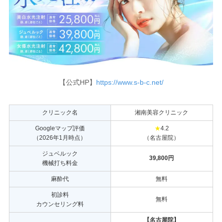
【公式HP】
https://www.s-b-c.net/
クリニック名
湘南美容クリニック
Googleマップ評価
★
4.2
（2026年1月時点）
（名古屋院）
ジュベルック
39,800円
機械打ち料金
麻酔代
無料
初診料
無料
カウンセリング料
【名古屋院】