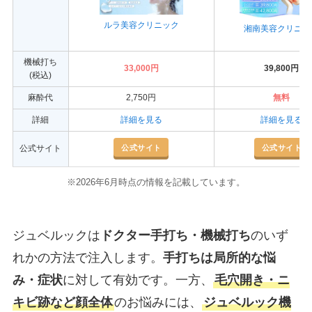
ルラ美容クリニック
湘南美容クリニッ
機械打ち
33,000円
39,800円
(税込)
麻酔代
2,750円
無料
詳細
詳細を見る
詳細を見る
公式サイト
公式サイト
公式サイト
※2026年6月時点の情報を記載しています。
ジュベルックは
ドクター手打ち・機械打ち
のいず
れかの方法で注入します。
手打ちは局所的な悩
み・症状
に対して有効です。一方、
毛穴開き・ニ
キビ跡など顔全体
のお悩みには、
ジュベルック機