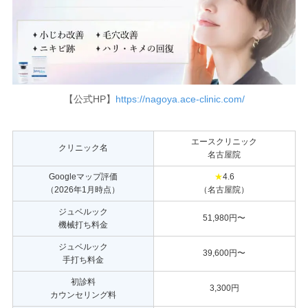
【公式HP】
https://nagoya.ace-clinic.com/
エースクリニック
クリニック名
名古屋院
Googleマップ評価
★
4.6
（2026年1月時点）
（名古屋院）
ジュベルック
51,980円〜
機械打ち料金
ジュベルック
39,600円〜
手打ち料金
初診料
3,300円
カウンセリング料