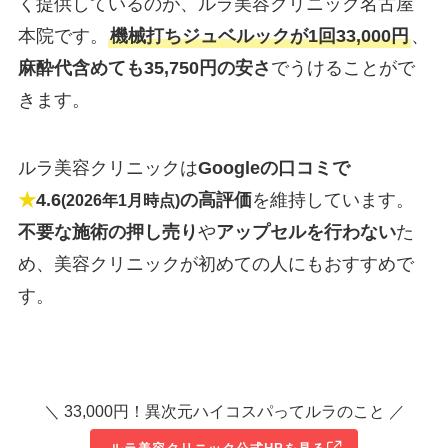
く提供しているのが、ルラ美容クリニック名古屋
本院です。
機械打ちジュベルックが1回33,000円
、
麻酔代含めても35,750円の安さ
でうけることがで
きます。
ルラ美容クリニックは
Googleの口コミで
★
4.6
の高評価
を維持しています。
(2026年1月時点)
不要な施術の押し売り
や
アップセルを行わない
た
め、美容クリニックが初めての人にもおすすめで
す。
＼ 33,000円！異次元ハイコスパってルラのこと ／