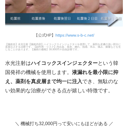
【公式HP】
https://www.s-b-c.net/
【施術名】水光注射【施術内容】ハイコックスインジェクターを使用して、薬剤を皮膚の浅い部分に
直接注入する治療です。【副作用・リスク】内出血、発赤、腫れ、熱感、痒み、痛み、膨隆などを生
じることがあります。【施術の価格】39,800円※自由診療です。
水光注射は
ハイコックスインジェクター
という韓
国発祥の機械を使用します。
液漏れを最小限に抑
え、薬剤を真皮層まで均一に注入
でき、無駄のな
い効果的な治療ができる点が嬉しい特徴です。
＼ 機械打ち32,000円って安いにもほどがある ／