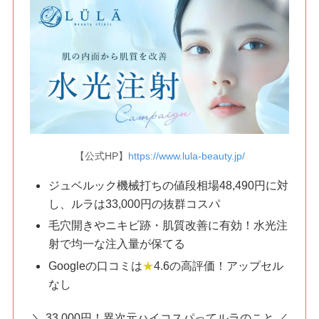
【公式HP】
https://www.lula-beauty.jp/
ジュベルック機械打ちの値段相場48,490円に対
し、ルラは33,000円の抜群コスパ
毛穴開きやニキビ跡・肌質改善に有効！水光注
射で均一な注入量が保てる
Googleの口コミは
★
4.6の高評価！アップセル
なし
＼ 33,000円！異次元ハイコスパってルラのこと ／