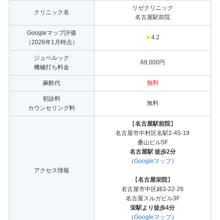
リゼクリニック
クリニック名
名古屋駅前院
Googleマップ評価
★
4.2
（2026年1月時点）
ジュベルック
69,000円
機械打ち料金
麻酔代
無料
初診料
無料
カウンセリング料
【
名古屋駅前院
】
名古屋市中村区名駅2-45-19
桑山ビル5F
名古屋駅 徒歩2分
（
Googleマップ
）
アクセス情報
【
名古屋栄院
】
名古屋市中区錦3-22-26
名古屋スルガビル3F
栄駅より徒歩4分
（
Googleマップ
）