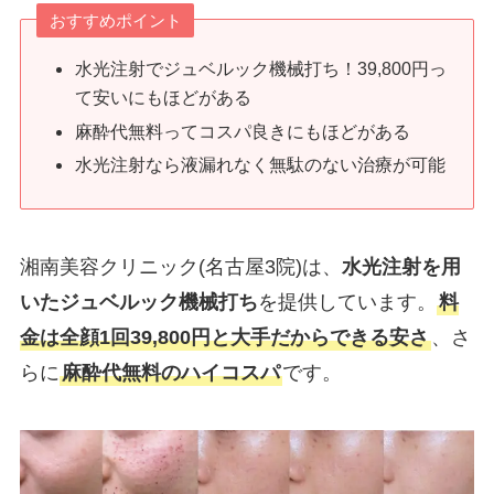
おすすめポイント
水光注射でジュベルック機械打ち！39,800円っ
て安いにもほどがある
麻酔代無料ってコスパ良きにもほどがある
水光注射なら液漏れなく無駄のない治療が可能
湘南美容クリニック(名古屋3院)は、
水光注射を用
いたジュベルック機械打ち
を提供しています。
料
金は全顔1回39,800円と大手だからできる安さ
、さ
らに
麻酔代無料のハイコスパ
です。