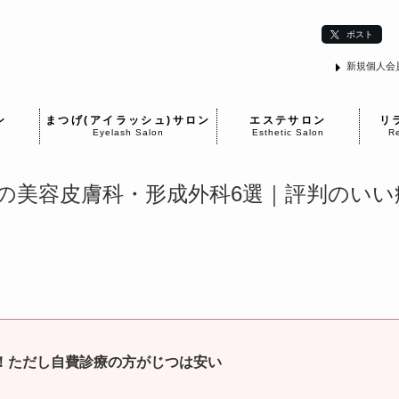
ポスト
新規個人会
ン
まつげ(アイラッシュ)サロン
エステサロン
リ
Eyelash Salon
Esthetic Salon
Re
の美容皮膚科・形成外科6選｜評判のいい
！ただし自費診療の方がじつは安い