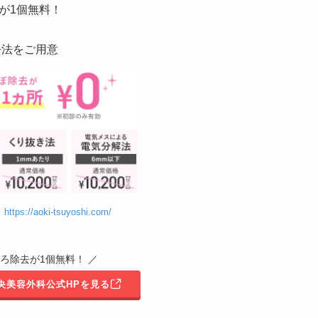
が1個無料！
去法をご用意
】
https://aoki-tsuyoshi.com/
くろ除去が1個無料！ ／
中央美容外科公式HPを見る