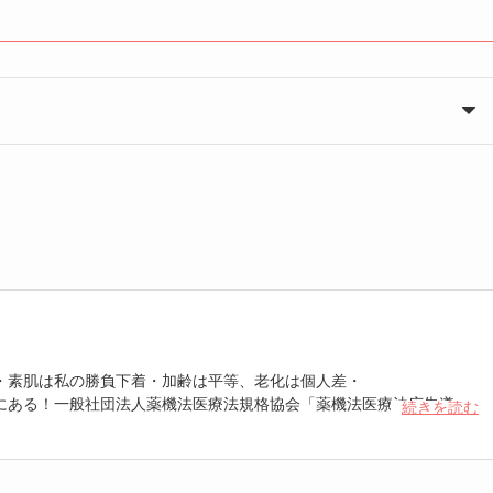
・素肌は私の勝負下着・加齢は平等、老化は個人差・
にある！一般社団法人薬機法医療法規格協会「薬機法医療法広告遵守
続きを読む
 認定番号104(67)」。薬機法管理者：AL002580。日本美容医療検定3