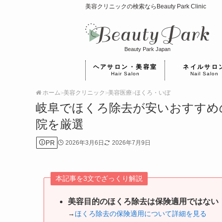
美容クリニックの検索ならBeauty Park Clinic
Beauty Park Japan
ヘアサロン・美容室
ネイルサロ
Hair Salon
Nail Salon
ホーム
美容クリニック
美容医療
ほくろ・いぼ
>
>
>
岐阜でほくろ除去が安いおすすめ
院を厳選
PR
2026年3月6日
2026年7月9日
本記事を3文でざっくり解説
美容目的のほくろ除去は保険適用ではない
→
ほくろ除去の保険適用について詳細を見る