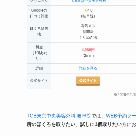
クリニック
TCB東京中央美容外科
Googleの
★
4.0
口コミ評価
（岐阜院）
電気メス
ほくろ除去
切開法
法
くりぬき法
料金
4,980円
（1個あた
（2mm）
り）
詳細
詳細を見る
公式サイト
公式サイト
※2026年
TCB東京中央美容外科 岐阜院
では、
WEB予約ク
所のほくろを取りたい
、
試しに1個取りたい
方に