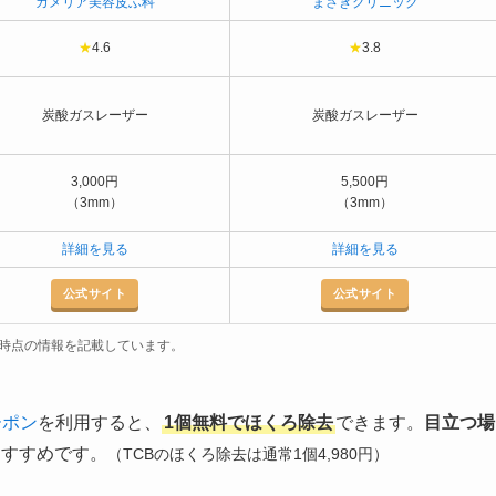
カメリア美容皮ふ科
まさきクリニック
★
4.6
★
3.8
炭酸ガスレーザー
炭酸ガスレーザー
3,000円
5,500円
（3mm）
（3mm）
詳細を見る
詳細を見る
公式サイト
公式サイト
2月時点の情報を記載しています。
ーポン
を利用すると、
1個無料でほくろ除去
できます。
目立つ場
おすすめです。
（TCBのほくろ除去は通常1個4,980円）