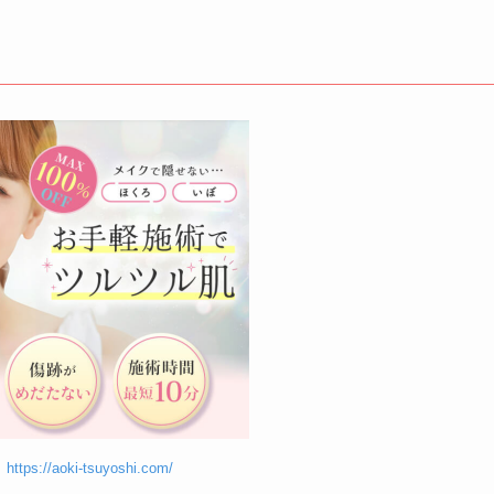
】
https://aoki-tsuyoshi.com/