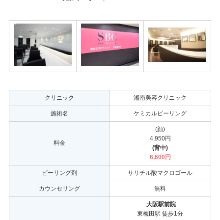
クリニック
湘南美容クリニック
施術名
ケミカルピーリング
(顔)
4,950円
料金
(背中)
6,600円
ピーリング剤
サリチル酸マクロゴール
カウンセリング
無料
大阪駅前院
東梅田駅 徒歩1分