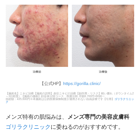
【公式HP】
https://gorilla.clinic/
【施術名】ニキビ治療【施術の説明】炎症ニキビの治療【副作用・リスク】軽い腫れ（ダウンタイム2
～3日程度）【施術の価格】顔全体12回コース 医療分割 月額8,700円×60回一
括総額：435,600円※本施術は公的医療保険制度が適用されない自由診療です【引用】
ゴリラクリニッ
ク
メンズ特有の肌悩みは、
メンズ専門の美容皮膚科
ゴリラクリニック
に委ねるのがおすすめです。