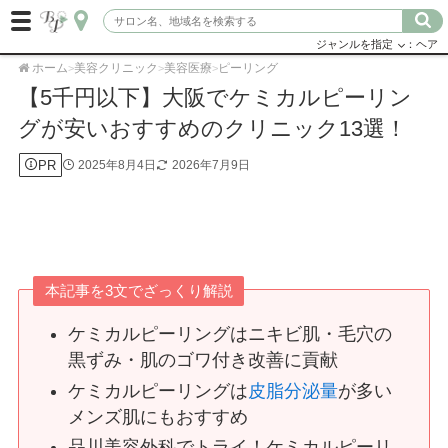
ジャンルを指定
：ヘア
ホーム
美容クリニック
美容医療
ピーリング
>
>
>
【5千円以下】大阪でケミカルピーリン
グが安いおすすめのクリニック13選！
PR
2025年8月4日
2026年7月9日
本記事を3文でざっくり解説
ケミカルピーリングはニキビ肌・毛穴の
黒ずみ・肌のゴワ付き改善に貢献
ケミカルピーリングは
皮脂分泌量
が多い
メンズ肌にもおすすめ
品川美容外科でトライ！ケミカルピーリ