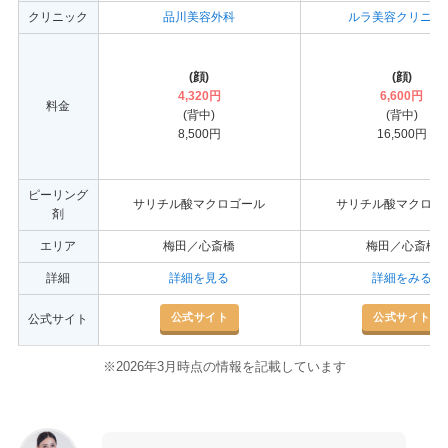
クリニック
品川美容外科
ルラ美容クリニッ
(顔)
(顔)
4,320円
6,600円
料金
(背中)
(背中)
8,500円
16,500円
ピーリング
サリチル酸マクロゴール
サリチル酸マクロゴ
剤
エリア
梅田／心斎橋
梅田／心斎橋
詳細
詳細を見る
詳細をみる
公式サイト
公式サイト
公式サイト
※2026年3月時点の情報を記載しています