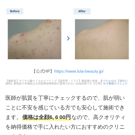
【公式HP】
https://www.lula-beauty.jp/
【施術名】サリチル酸ケミカルピーリング【副作用・リスク】施術後の赤味、多少のかゆみ【施術の
価格】要相談※本施術は公的医療保険制度が適用されない自由診療です【引用】
ルラ美容クリニック
医師が肌質を丁寧にチェックするので、肌が弱い
ことに不安を感じている方でも安心して施術でき
ます。
価格は全顔6,
6
00円
なので、高クオリティ
を納得価格で手に入れたい方におすすめのクリニ