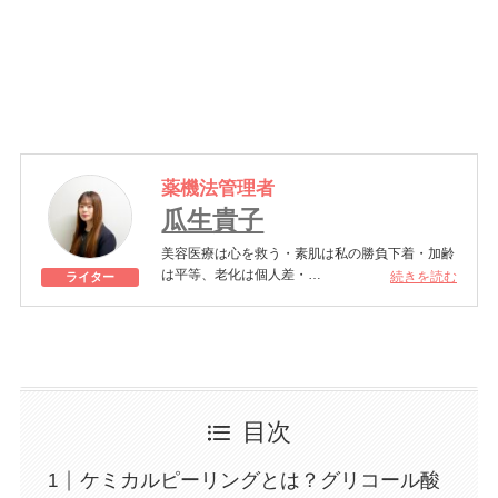
躍中。 ミセス・グローバル・アースをはじめい
日本内科学会認定内科医 –
一般社団法人 日本
くつもの世界的ミセスコンテストの日本代表とし
内科学会
て環境対策に関する教育を世界中に広げる活動も
日本抗加齢医学会認定専門医 –
一般社団法人
行なっている。
日本抗加齢医学会
関連リンク
https://www.instagram.com/chigusaclinic/
https://x.com/chigusa_kondo
薬機法管理者
瓜生貴子
美容医療は心を救う・素肌は私の勝負下着・加齢
は平等、老化は個人差・
続きを読む
ライター
きれいはくろうの上にある！一般社団法人薬機法
医療法規格協会「薬機法医療法広告遵守個人認証
YMAA取得 認定番号104(67)」。薬機法管理者：
AL002580。日本美容医療検定3級
美容医療施術歴：二重埋没、白玉注射、プラセン
タ注射、いぼ除去、医療脱毛など
目次
ケミカルピーリングとは？グリコール酸