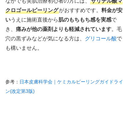
なかでも美肌治療初心者の方には、
サリチル酸マ
クロゴールピーリング
がおすすめです。
料金が安
い
うえに施術直後から
肌のもちもち感を実感
で
き、
痛みが他の薬剤よりも軽減されています
。毛
穴の黒ずみなどが気になる方は、
グリコール酸
で
も構いません。
参考：
日本皮膚科学会｜ケミカルピーリングガイドライ
ン(改定第3版)