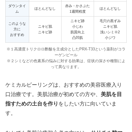
ダウンタイ
赤み・かさぶた
ほとんどなし
ほとんどなし
ム
1週間程度
ニキビ跡
毛穴の黒ずみ
このような
ニキビ肌
小じわ
ニキビ肌
方に
ニキビ跡
肌質向上
浅いシミ※2
おすすめ
凸凹肌
小ジワ
※１高濃度トリクロロ酢酸を主成分としたPRX-T33という薬剤がコラ
ーゲンピール
※２シミなどの色素系の悩みに対する効果は、症状の深さや種類によ
って異なります。
ケミカルピーリングは、おすすめの美容医療入り
口治療です。美肌治療が初めての方や、
美肌を目
指すための土台を作り
をしたい方に向いていま
す。