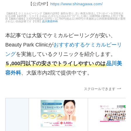
【公式HP】
https://www.shinagawa.com/
【施術名】ケミカルピーリング【施術の説明】薬剤を塗り､古い角質を除去してﾀｰﾝｵｰﾊﾞｰを活性化さ
せる治療【副作用・リスク】かゆみ:わずかなかゆみやﾋﾟﾘﾋﾟﾘした感じ 治療間隔:2週間以上空けて数
回【施術の価格】3,920円(税込4,320円)～11,780円(税込12,960円)※本施術は公的医療保険制度が適用
されない自由診療です【引用】
品川美容外科
本記事では大阪でケミカルピーリングが安い、
Beauty Park Clinicが
おすすめするケミカルピーリ
ング
を実施しているクリニックを紹介します。
5
,000円以下の安さでトライしやすい
のは
品川美
容外科
、大阪市内2院で提供中です。
スクロールできます