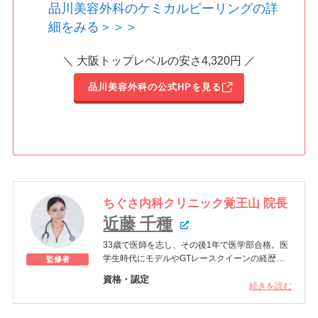
品川美容外科のケミカルピーリングの詳
細をみる＞＞＞
＼ 大阪トップレベルの安さ4,320円 ／
品川美容外科の公式HPを見る
ちぐさ内科クリニック覚王山
院長
近藤 千種
33歳で医師を志し、その後1年で医学部合格。医
学生時代にモデルやGTレースクイーンの経歴を
監修者
持ち、各メディアで大人気のアラフィフ美魔女
資格・認定
医。現在はちぐさ内科クリニック覚王山の院長と
続きを読む
医師 –
厚生労働省
して地域医療に携わる傍ら抗加齢医学会専門医と
して予防医療やアンチエイジング医療の場でも活
所属学会