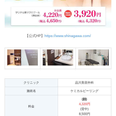
【公式HP】
https://www.shinagawa.com/
クリニック
品川美容外科
施術名
ケミカルピーリング
(顔)
4,320円
料金
(背中)
8,500円