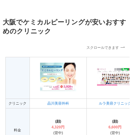
大阪でケミカルピーリングが安いおすす
めのクリニック
スクロールできます
クリニック
品川美容外科
ルラ美容クリニック
(顔)
(顔)
4,320円
6,600円
料金
(背中)
(背中)