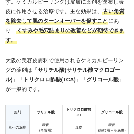
す。ケミカルピーリングは皮膚に薬剤を塗布し表
皮に作用させる治療です。主な効果は、
古い角質
を除去して肌のターンオーバーを促すこと
にあ
り、
くすみや毛穴詰まりの改善などが期待できま
す
。
大阪の美容皮膚科で使用されるケミカルピーリン
グの薬剤は「
サリチル酸(サリチル酸マクロゴー
ル)
」「
トリクロロ酢酸(TCA)
」「
グリコール酸
」
が一般的です。
トリクロロ酢酸
薬剤
サリチル酸
グリコール酸
※1
表皮
表皮
肌への深度
真皮
(角質層)
(顆粒層～基底層)