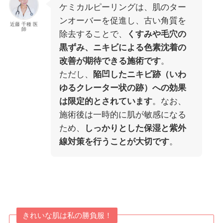
ケミカルピーリングは、肌のター
ンオーバーを促進し、古い角質を
近藤 千種 医
師
除去することで、
くすみや毛穴の
黒ずみ、ニキビによる色素沈着の
改善が期待できる施術です
。
ただし、
陥凹したニキビ跡（いわ
ゆるクレーター状の跡）への効果
は限定的とされています
。なお、
施術後は一時的に肌が敏感になる
ため、
しっかりとした保湿と紫外
線対策を行うことが大切です
。
きれいな肌は私の勝負服！