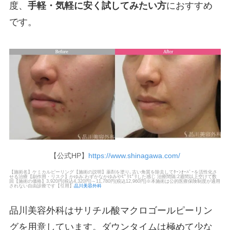
度、
手軽・気軽に安く試してみたい方
におすすめ
です。
【公式HP】
https://www.shinagawa.com/
【施術名】ケミカルピーリング【施術の説明】薬剤を塗り､古い角質を除去してﾀｰﾝｵｰﾊﾞｰを活性化さ
せる治療【副作用・リスク】かゆみ:わずかなかゆみやﾋﾟﾘﾋﾟﾘした感じ 治療間隔:2週間以上空けて数
回【施術の価格】3,920円(税込4,320円)～11,780円(税込12,960円)※本施術は公的医療保険制度が適用
されない自由診療です【引用】
品川美容外科
品川美容外科はサリチル酸マクロゴールピーリン
グを用意しています。ダウンタイムは極めて少な