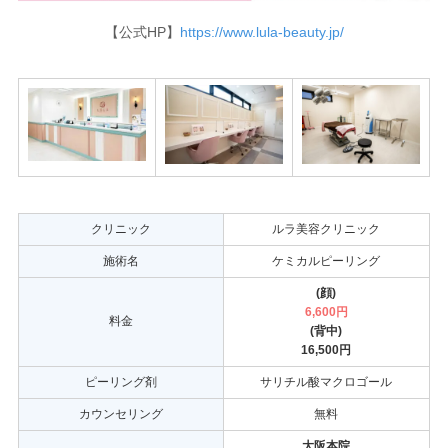
【公式HP】
https://www.lula-beauty.jp/
クリニック
ルラ美容クリニック
施術名
ケミカルピーリング
(顔)
6,600円
料金
(背中)
16,500円
ピーリング剤
サリチル酸マクロゴール
カウンセリング
無料
大阪本院