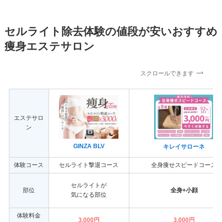
セルライト除去体験の値段が安いおすすめ
痩身エステサロン
スクロールできます
エステサロ
ン
GINZA BLV
キレイサローネ
体験コース
セルライト撃退コース
全身痩せスピードコース
セルライトが
部位
全身+小顔
気になる部位
体験料金
3,000円
3,000円