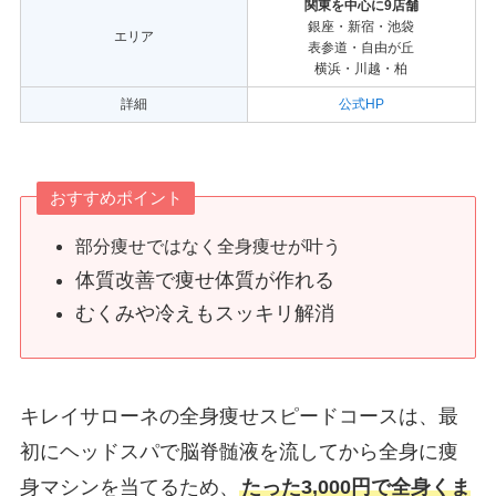
関東を中心に9店舗
銀座・新宿・池袋
エリア
表参道・自由が丘
横浜・川越・柏
詳細
公式HP
おすすめポイント
部分痩せではなく全身痩せが叶う
体質改善で痩せ体質が作れる
むくみや冷えもスッキリ解消
キレイサローネの全身痩せスピードコースは、最
初にヘッドスパで脳脊髄液を流してから全身に痩
身マシンを当てるため、
たった3,000円で全身くま