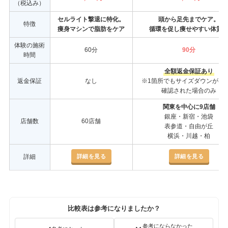
（税込み）
セルライト撃退に特化。
頭から足先までケア。
特徴
痩身マシンで脂肪をケア
循環を促し痩せやすい体質
体験の施術
60分
90分
時間
全額返金保証あり
返金保証
なし
※1箇所でもサイズダウンがな
確認された場合のみ
関東を中心に9店舗
銀座・新宿・池袋
店舗数
60店舗
表参道・自由が丘
横浜・川越・柏
詳細を見る
詳細を見る
詳細
比較表は参考になりましたか？
参考にならなかった