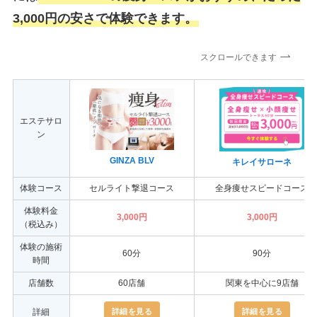
3,000円の安さで体験できます。
スクロールできます
エステサロ
ン
GINZA BLV
キレイサローネ
体験コース
セルライト撃退コース
全身痩せスピードコース
体験料金
3,000円
3,000円
（税込み）
体験の施術
60分
90分
時間
店舗数
60店舗
関東を中心に9店舗
詳細を見る
詳細を見る
詳細