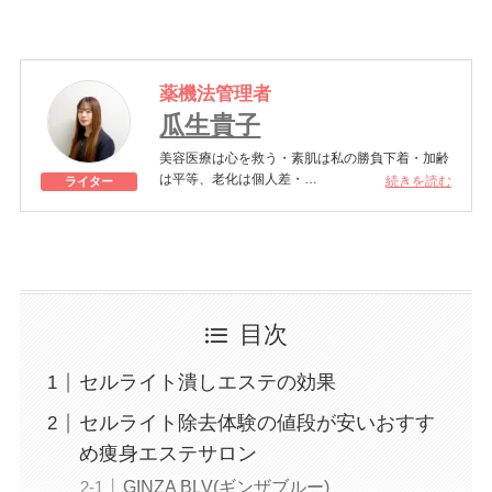
薬機法管理者
瓜生貴子
美容医療は心を救う・素肌は私の勝負下着・加齢
は平等、老化は個人差・
続きを読む
ライター
きれいはくろうの上にある！一般社団法人薬機法
医療法規格協会「薬機法医療法広告遵守個人認証
YMAA取得 認定番号104(67)」。薬機法管理者：
AL002580。日本美容医療検定3級
美容医療施術歴：二重埋没、白玉注射、プラセン
タ注射、いぼ除去、医療脱毛など
目次
セルライト潰しエステの効果
セルライト除去体験の値段が安いおすす
め痩身エステサロン
GINZA BLV(ギンザブルー)