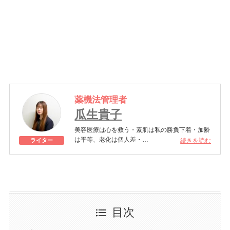
薬機法管理者
瓜生貴子
美容医療は心を救う・素肌は私の勝負下着・加齢
は平等、老化は個人差・
続きを読む
ライター
きれいはくろうの上にある！一般社団法人薬機法
医療法規格協会「薬機法医療法広告遵守個人認証
YMAA取得 認定番号104(67)」。薬機法管理者：
AL002580。日本美容医療検定3級
美容医療施術歴：二重埋没、白玉注射、プラセン
タ注射、いぼ除去、医療脱毛など
目次