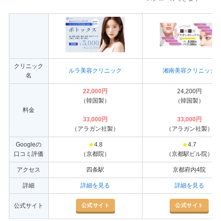
クリニック
ルラ美容クリニック
湘南美容クリニック
名
22,000円
24,200円
（韓国製）
（韓国製）
料金
33,000円
33,000円
（アラガン社製）
（アラガン社製）
Googleの
★
4.8
★
4.7
口コミ評価
（京都院）
（京都駅ビル院）
アクセス
四条駅
京都府内4院
詳細
詳細を見る
詳細を見る
公式サイト
公式サイト
公式サイト