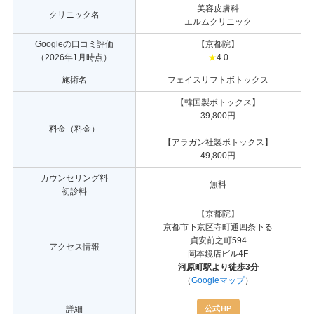
美容皮膚科
クリニック名
エルムクリニック
Googleの口コミ評価
【京都院】
（2026年1月時点）
★
4.0
施術名
フェイスリフトボトックス
【韓国製ボトックス】
39,800円
料金（料金）
【アラガン社製ボトックス】
49,800円
カウンセリング料
無料
初診料
【京都院】
京都市下京区寺町通四条下る
貞安前之町594
アクセス情報
岡本鏡店ビル4F
河原町駅より徒歩3分
（
Googleマップ
）
公式HP
詳細