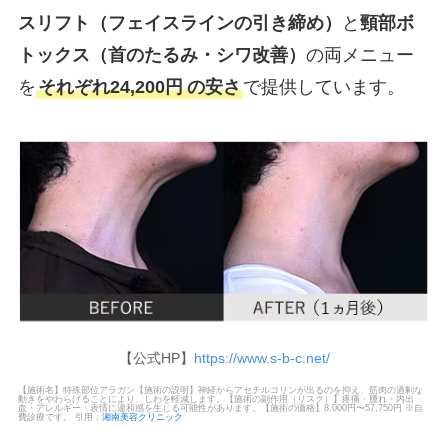
スリフト（フェイスラインの引き締め）
と
頸部ボ
トックス（首のたるみ・シワ改善）
の両メニュー
を
それぞれ24,200円
の安さ
で提供しています。
【公式HP】
https://www.s-b-c.net/
【施術名】特殊部位アラガン【施術の説明】神経からアセチルコリンが出るのを抑え、筋肉の過剰な
動きをやわらげることにより、しわを軽減します。【施術の副作用（リスク）】疼痛・腫れ・内出
血・アレルギー・表情に違和感を生じる可能性があります。【施術の価格】8,000円〜57,750円 ※自
費診療です。 引用：
湘南美容クリニック