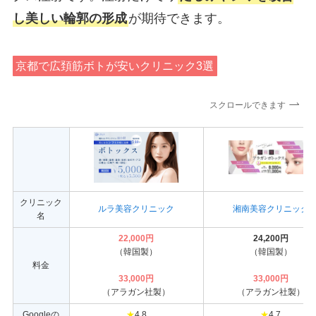
し美しい輪郭の形成
が期待できます。
京都で広頚筋ボトが安いクリニック3選
スクロールできます
クリニック
ルラ美容クリニック
湘南美容クリニック
名
22,000円
24,200円
（韓国製）
（韓国製）
料金
33,000円
33,000円
（アラガン社製）
（アラガン社製）
Googleの
★
4.8
★
4.7