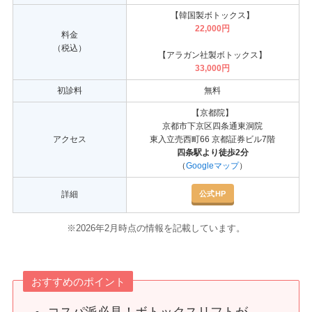
【韓国製ボトックス】
22,000円
料金
（税込）
【アラガン社製ボトックス】
33,000円
初診料
無料
【京都院】
京都市下京区四条通東洞院
アクセス
東入立売西町66 京都証券ビル7階
四条駅より徒歩2分
（
Googleマップ
）
公式HP
詳細
※2026年2月時点の情報を記載しています。
おすすめのポイント
コスパ派必見！ボトックスリフトが