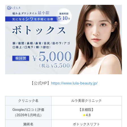
【公式HP】
https://www.lula-beauty.jp/
クリニック名
ルラ美容クリニック
Googleの口コミ評価
【京都院】
（2026年1月時点）
★
4.8
施術名
ボトックスリフト