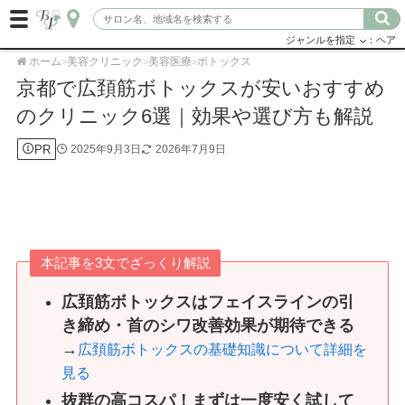
ジャンルを指定
：ヘア
ホーム
美容クリニック
美容医療
ボトックス
>
>
>
京都で広頚筋ボトックスが安いおすすめ
のクリニック6選｜効果や選び方も解説
PR
2025年9月3日
2026年7月9日
本記事を3文でざっくり解説
広頚筋ボトックスはフェイスラインの引
き締め・首のシワ改善効果が期待できる
→
広頚筋ボトックスの基礎知識について詳細を
見る
抜群の高コスパ！まずは一度安く試して