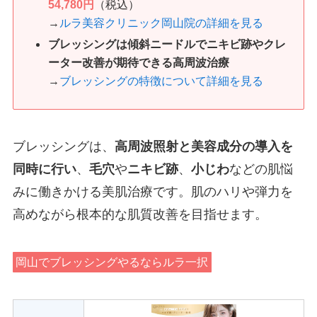
54,780円
（税込）
→
ルラ美容クリニック岡山院の詳細を見る
ブレッシングは傾斜ニードルでニキビ跡やクレ
ーター改善が期待できる高周波治療
→
ブレッシングの特徴について詳細を見る
ブレッシングは、
高周波照射と美容成分の導入を
同時に行い
、
毛穴
や
ニキビ跡
、
小じわ
などの肌悩
みに働きかける美肌治療です。肌のハリや弾力を
高めながら根本的な肌質改善を目指せます。
岡山でブレッシングやるならルラ一択