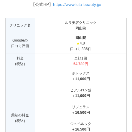
【公式HP】
https://www.lula-beauty.jp/
ルラ美容クリニック
クリニック名
岡山院
岡山院
Googleの
★
4.8
口コミ評価
口コミ 336件
料金
全顔1回
（税込）
54,780円
ボトックス
＋
11,000円
ヒアルロン酸
＋
11,000円
リジュラン
＋
16,500円
薬剤の料金
（税込）
ジュベルック
＋
16,500円