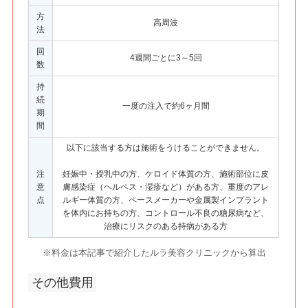
方
高周波
法
回
4週間ごとに3～5回
数
持
続
一度の注入で約6ヶ月間
期
間
以下に該当する方は施術をうけることができません。
注
妊娠中・授乳中の方、ケロイド体質の方、施術部位に皮
意
膚感染症（ヘルペス・湿疹など）がある方、重度のアレ
点
ルギー体質の方、ペースメーカーや金属製インプラント
を体内にお持ちの方、コントロール不良の糖尿病など、
治療にリスクのある持病がある方
※料金は本記事で紹介したルラ美容クリニックから算出
その他費用