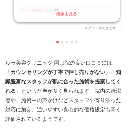
口コミ投稿日
2026年6月
続きを見る
クリニック
LULA(ルラ)美容クリニック 岡山院
引用元
https://maps.app.goo.gl/3Vfiw1GRKSAGxpsf9
スクロールできます
ルラ美容クリニック 岡山院の良い口コミには、
「
カウンセリングが丁寧で押し売りがない
」「
知
識豊富なスタッフが肌に合った施術を提案してく
れる
」といった声が多く見られます。院内の清潔
感や、施術中の声かけなどスタッフの寄り添った
対応に加え、通いやすい良心的な価格設定も高く
評価されているようです。