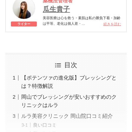
薬機法管理者
瓜生貴子
美容医療は心を救う・素肌は私の勝負下着・加齢
は平等、老化は個人差・
続きを読む
ライター
きれいはくろうの上にある！一般社団法人薬機法
医療法規格協会「薬機法医療法広告遵守個人認証
YMAA取得 認定番号104(67)」。薬機法管理者：
AL002580。日本美容医療検定3級
美容医療施術歴：二重埋没、白玉注射、プラセン
タ注射、いぼ除去、医療脱毛など
目次
【ポテンツァの進化版】ブレッシングと
は？特徴解説
岡山でブレッシングが安いおすすめのク
リニックはルラ
ルラ美容クリニック 岡山院口コミ紹介
良い口コミ