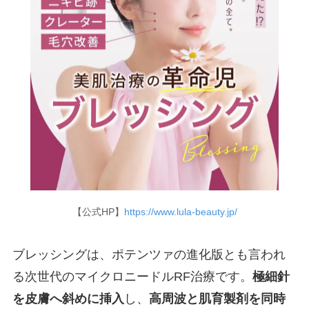
【公式HP】
https://www.lula-beauty.jp/
ブレッシングは、ポテンツァの進化版とも言われ
る次世代のマイクロニードルRF治療です。
極細針
を皮膚へ斜めに挿入
し、
高周波と肌育製剤を同時