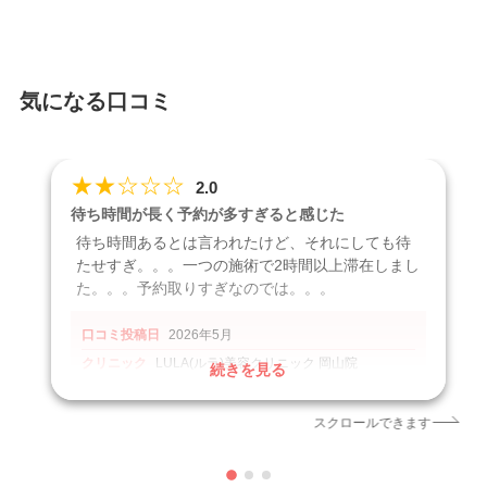
気になる口コミ
★
★
☆
☆
☆
2.0
待ち時間が長く予約が多すぎると感じた
待ち時間あるとは言われたけど、それにしても待
たせすぎ。。。一つの施術で2時間以上滞在しまし
た。。。予約取りすぎなのでは。。。
口コミ投稿日
2026年5月
クリニック
LULA(ルラ)美容クリニック 岡山院
続きを見る
引用元
https://maps.app.goo.gl/DLVKngwFxM9KAdbWA
スクロールできます