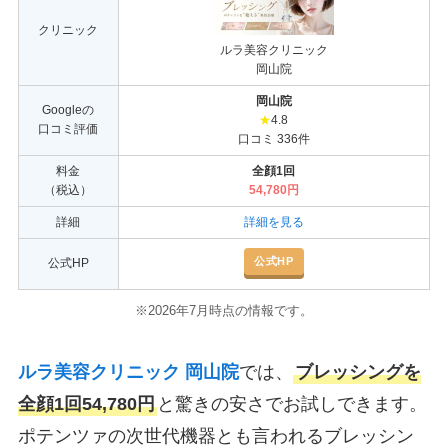
クリニック
ルラ美容クリニック
岡山院
岡山院
Googleの
★
4.8
口コミ評価
口コミ 336件
料金
全顔1回
（税込）
54,780円
詳細
詳細を見る
公式HP
公式HP
※2026年7月時点の情報です。
ルラ美容クリニック 岡山院
では、
ブレッシングを
全顔1回54,780円
と驚きの安さでお試しできます。
ポテンツァの次世代機器とも言われるブレッシン