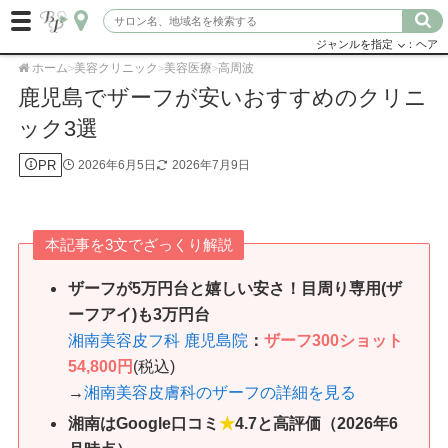
ジャンルを指定
：ヘア
ホーム
美容クリニック
美容医療
高周波
>
>
>
鹿児島でザーフが安いおすすめのクリニ
ック3選
PR
2026年6月5日
2026年7月9日
本記事を3文でざっくり解説
ザーフが5万円台と嬉しい安さ！
目周り専用(ザ
ーフアイ)も3万円台
湘南美容皮フ科 鹿児島院
：
ザーフ300ショット
54,800円
(税込)
→
湘南美容皮膚科のザーフの詳細を見る
湘南は
Google口コミ
★
4.7と高評価（2026年6