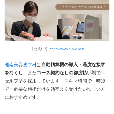
【公式HP】
https://www.s-b-c.net/
湘南美容皮フ科
は
自動精算機の導入
・
過度な接客
をなくし
、また
コース契約なしの都度払い制
で半
セルフ型を採用しています。スキマ時間で・時短
で・必要な施術だけを効率よく受けたい忙しい方
におすすめです。