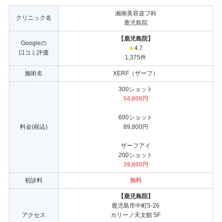
湘南美容皮フ科
クリニック名
鹿児島院
【鹿児島院】
Googleの
★
4.7
口コミ評価
1,375件
施術名
XERF（ザーフ）
300ショット
54,800円
600ショット
料金(税込)
89,800円
ザーフアイ
200ショット
39,800円
初診料
無料
【鹿児島院】
鹿児島市中町5-26
アクセス
カリーノ天文館 5F