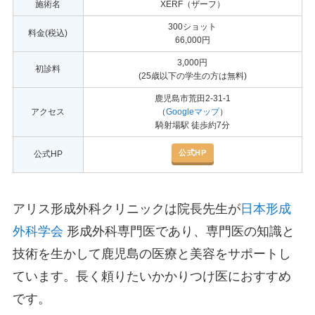
施術名
XERF（ザーフ）
300ショット
料金(税込)
66,000円
3,000円
初診料
(25歳以下の学生の方は無料)
鹿児島市荒田2-31-1
アクセス
（
Googleマップ
）
騎射場駅 徒歩約7分
公式HP
公式HP
アリス形成外科クリニックは院長先生が
日本形成
外科学会
形成外科専門医であり、専門医の知識と
技術を生かして鹿児島の医療と美容をサポートし
ています。長く頼りたいかかりつけ医におすすめ
です。