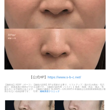
【公式HP】
https://www.s-b-c.net/
【施術名】XERF（ザーフ）【施術の説明】RFを照射する事で、リフトアップ・肌の引き締め・毛穴
縮小・肌質改善の期待ができる治療です。【施術の副作用（リスク）】発赤・熱感・痒み・痛み・乾
燥を生じる可能性があります。【施術の価格】54,800円～126,000円※本施術は公的医療保険制度が適
用されない自由診療です。 引用：
湘南美容クリニック