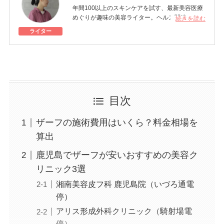
年間100以上のスキンケアを試す、最新美容医療
めぐりが趣味の美容ライター。ヘルス関連のトピ
続きを読む
ックにも関心が高い。
ライター
美容医療施術歴：ボトックス注射、シミ取りレー
ザー、ハイドラフェイシャル、クマ取り治療、ポ
テンツァ、ダーマペン、フォトフェイシャルM22
など
目次
ザーフの施術費用はいくら？料金相場を
算出
鹿児島でザーフが安いおすすめの美容ク
リニック3選
湘南美容皮フ科 鹿児島院（いづろ通電
停）
アリス形成外科クリニック（騎射場電
停）