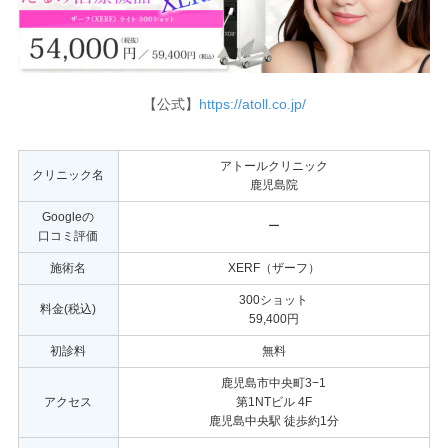
【公式】
https://atoll.co.jp/
アトールクリニック
クリニック名
鹿児島院
Googleの
ー
口コミ評価
施術名
XERF（ザーフ）
300ショット
料金(税込)
59,400円
初診料
無料
鹿児島市中央町3−1
アクセス
第1NTビル 4F
鹿児島中央駅 徒歩約1分