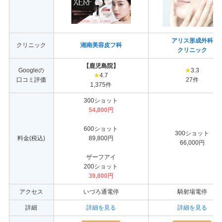
アリス形成外科
クリニック
湘南美容皮フ科
クリニック
【鹿児島院】
Googleの
★
3.3
★
4.7
口コミ評価
27件
1,375件
300ショット
54,800円
600ショット
300ショット
料金(税込)
89,800円
66,000円
ザーフアイ
200ショット
39,800円
アクセス
いづろ通電停
騎射場電停
詳細
詳細を見る
詳細を見る