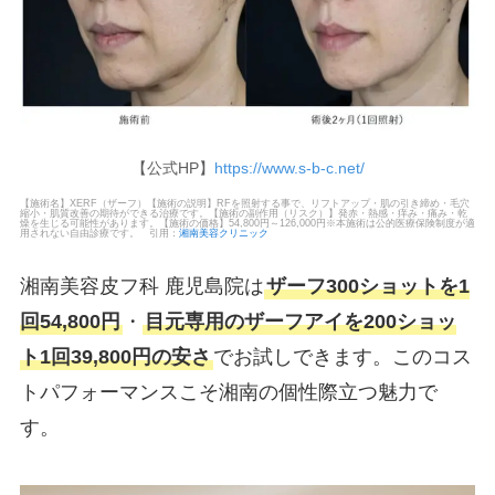
【公式HP】
https://www.s-b-c.net/
【施術名】XERF（ザーフ）【施術の説明】RFを照射する事で、リフトアップ・肌の引き締め・毛穴
縮小・肌質改善の期待ができる治療です。【施術の副作用（リスク）】発赤・熱感・痒み・痛み・乾
燥を生じる可能性があります。【施術の価格】54,800円～126,000円※本施術は公的医療保険制度が適
用されない自由診療です。 引用：
湘南美容クリニック
湘南美容皮フ科 鹿児島院は
ザーフ300ショットを1
回54,800円
・
目元専用のザーフアイを200ショッ
ト1回39,800円の安さ
でお試しできます。このコス
トパフォーマンスこそ湘南の個性際立つ魅力で
す。