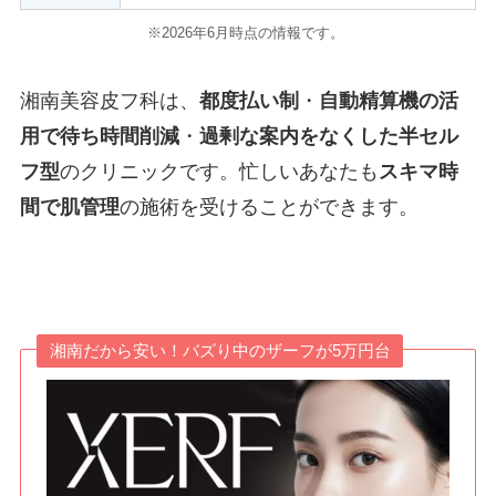
※2026年6月時点の情報です。
湘南美容皮フ科は、
都度払い制
・
自動精算機の活
用で待ち時間削減
・
過剰な案内をなくした半セル
フ型
のクリニックです。忙しいあなたも
スキマ時
間で肌管理
の施術を受けることができます。
湘南だから安い！バズり中のザーフが5万円台