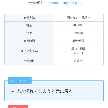
【公式HP】
https://aoki-tsuyoshi.com/
施術方法
切らない小鼻縮小
料金
98,000円
効果
要確認
施術時間
15分程度
腫れ、痛み
ダウンタイム
2～3日
公式HP
公式HP
デメリット
糸が切れてしまうと元に戻る