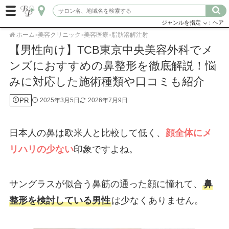
ジャンルを指定
：ヘア
ホーム
美容クリニック
美容医療
脂肪溶解注射
>
>
>
【男性向け】TCB東京中央美容外科でメ
ンズにおすすめの鼻整形を徹底解説！悩
みに対応した施術種類や口コミも紹介
PR
2025年3月5日
2026年7月9日
日本人の鼻は欧米人と比較して低く、
顔全体にメ
リハリの少ない
印象ですよね。
サングラスが似合う鼻筋の通った顔に憧れて、
鼻
整形を検討している男性
は少なくありません。