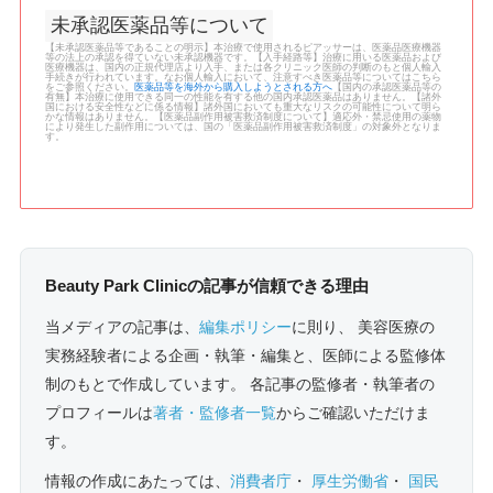
未承認医薬品等について
【未承認医薬品等であることの明示】本治療で使用されるピアッサーは、医薬品医療機器
等の法上の承認を得ていない未承認機器です。【入手経路等】治療に用いる医薬品および
医療機器は、国内の正規代理店より入手、または各クリニック医師の判断のもと個人輸入
手続きが行われています。なお個人輸入において、注意すべき医薬品等についてはこちら
をご参照ください。
医薬品等を海外から購入しようとされる方へ
【国内の承認医薬品等の
有無】本治療に使用できる同一の性能を有する他の国内承認医薬品はありません。【諸外
国における安全性などに係る情報】諸外国においても重大なリスクの可能性について明ら
かな情報はありません。【医薬品副作用被害救済制度について】適応外・禁忌使用の薬物
により発生した副作用については、国の「医薬品副作用被害救済制度」の対象外となりま
す。
Beauty Park Clinicの記事が信頼できる理由
当メディアの記事は、
編集ポリシー
に則り、 美容医療の
実務経験者による企画・執筆・編集と、医師による監修体
制のもとで作成しています。 各記事の監修者・執筆者の
プロフィールは
著者・監修者一覧
からご確認いただけま
す。
情報の作成にあたっては、
消費者庁
・
厚生労働省
・
国民