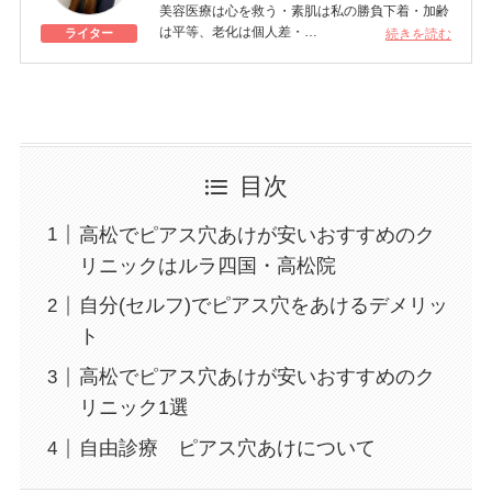
美容医療は心を救う・素肌は私の勝負下着・加齢
は平等、老化は個人差・
続きを読む
ライター
きれいはくろうの上にある！一般社団法人薬機法
医療法規格協会「薬機法医療法広告遵守個人認証
YMAA取得 認定番号104(67)」。薬機法管理者：
AL002580。日本美容医療検定3級
美容医療施術歴：二重埋没、白玉注射、プラセン
タ注射、いぼ除去、医療脱毛など
目次
高松でピアス穴あけが安いおすすめのク
リニックはルラ四国・高松院
自分(セルフ)でピアス穴をあけるデメリッ
ト
高松でピアス穴あけが安いおすすめのク
リニック1選
自由診療 ピアス穴あけについて