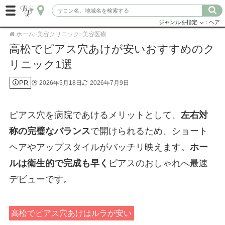
ジャンルを指定
：ヘア
ホーム
美容クリニック
美容医療
>
>
高松でピアス穴あけが安いおすすめのク
リニック1選
PR
2026年5月18日
2026年7月9日
ピアス穴を病院であけるメリットとして、
左右対
称の完璧なバランス
で開けられるため、ショート
ヘアやアップスタイルがバッチリ映えます。
ホー
ルは衛生的で完成も早く
ピアスのおしゃれへ最速
デビューです。
高松でピアス穴あけはルラが安い