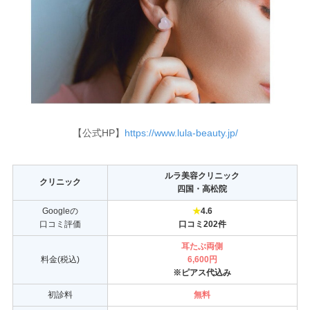
【公式HP】
https://www.lula-beauty.jp/
ルラ美容クリニック
クリニック
四国・高松院
Googleの
★
4.6
口コミ評価
口コミ202件
耳たぶ両側
料金(税込)
6,600円
※ピアス代込み
初診料
無料