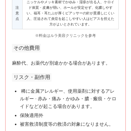
ニッケルやメッキ素材でかゆみ・湿疹が出る人、ケロイ
注
ド体質・皮膚が弱い、ホールが安定せず、化膿しやす
意
い、福耳・耳たぶが厚くピアッサーの針が貫通しにくい
点
人、圧迫されて炎症を起こしやすい人はピアスを控えた
方がよいとされています。
※料金はルラ美容クリニックを参考
その他費用
麻酔代、お薬代が別途かかる場合があります。
リスク・副作用
稀に金属アレルギー、使用薬剤に対するアレ
ルギー · 赤み・痛み・かゆみ・膿 · 瘢痕・ケロ
イドなどが起こる場合があります。
保険適用外
被害救済制度等の救済の対象になりません。