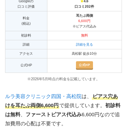
Googleの
★
4.6
口コミ評価
口コミ202件
耳たぶ両側
料金
6,600円
(税込)
※ピアス代込み
初診料
無料
詳細
詳細を見る
アクセス
高松駅 徒歩10分
公式HP
公式HP
※2026年5月時点の料金を記載しています。
ルラ美容クリニック四国・高松院
は、
ピアス穴あ
けを耳たぶ両側6,600円
で提供しています。
初診料
は無料
、
ファーストピアス代込み
6,600円なので追
加費用の心配は不要です。