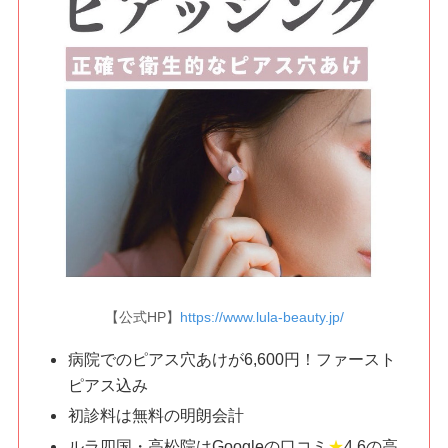
【公式HP】
https://www.lula-beauty.jp/
病院でのピアス穴あけが6,600円！ファースト
ピアス込み
初診料は無料の明朗会計
ルラ四国・高松院はGoogleの口コミ
★
4.6の高