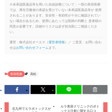
※未承認医薬品等を用いた自由診療について：一部の美容医療
では、厚生労働省の承認を受けていない未承認医薬品等が 使用
されることがあります。安全性・有効性が十分に確認されてい
ない場合があるため、使用にあたっては医師の判断と 患者様の
同意が必要です。詳細やリスクは必ず担当医にご相談くださ
い。
運営：株式会社オーエス（
運営者情報
）／ ご意見・お問い合わ
せは
お問い合わせフォーム
まで。
美容医療
高松
ルラ美容クリニックのボト
北九州でエラボトックスが
ックス注射に関する口コ