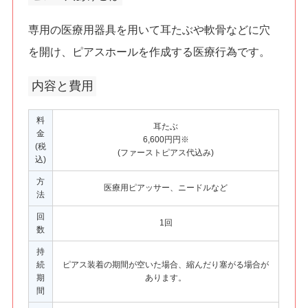
専用の医療用器具を用いて耳たぶや軟骨などに穴
を開け、ピアスホールを作成する医療行為です。
内容と費用
料
耳たぶ
金
6,600円円※
(税
(ファーストピアス代込み)
込)
方
医療用ピアッサー、ニードルなど
法
回
1回
数
持
続
ピアス装着の期間が空いた場合、縮んだり塞がる場合が
期
あります。
間