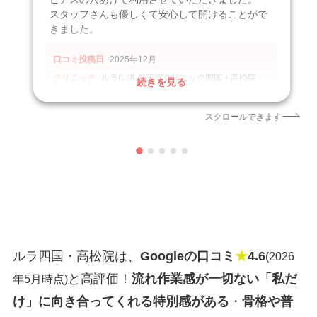
スタッフさんも優しくて安心して開けることがで
きました。
口コミ投稿日
2025年12月
クリニック
ルラ(LULA)美容クリニック四国・高松院
続きを見る
施術名
ピアス穴あけ
引用元
https://maps.app.goo.gl/TTDHj7JREFeP2bL86
スクロールできます
ルラ四国・高松院は、
Googleの口コミ
★
4.6
(2026
と高評価！
流れ作業感が一切ない「私だ
年5月時点)
け」に向き合ってくれる特別感がある
・
骨格や普