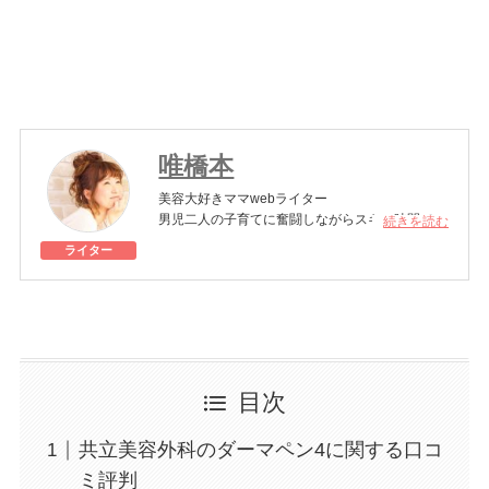
唯橋本
美容大好きママwebライター
男児二人の子育てに奮闘しながらスキマ時間でキ
続きを読む
レイを模索中。
ライター
年齢を重ねても美しくありたい女性のために美容
医療の素晴らしさを伝えていきます。
美容医療施術歴：フォトフェイシャル、脱毛、ホ
ワイトニング、シミ取り
目次
共立美容外科のダーマペン4に関する口コ
ミ評判