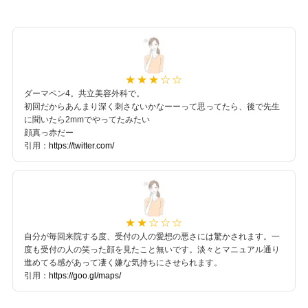
ダーマペン4。共立美容外科で。
初回だからあんまり深く刺さないかなーーって思ってたら、後で先生
に聞いたら2mmでやってたみたい
顔真っ赤だー
引用：
https://twitter.com/
自分が毎回来院する度、受付の人の愛想の悪さには驚かされます。一
度も受付の人の笑った顔を見たこと無いです。淡々とマニュアル通り
進めてる感があって凄く嫌な気持ちにさせられます。
引用：
https://goo.gl/maps/