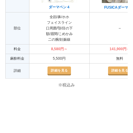
ダーマペン４
FUSICAダーマペ
全顔/鼻/ホホ
フェイスライン
部位
口周囲/顎/目の下
–
額/眉間/こめかみ
二の腕/妊娠線
料金
8,580円～
141,900円～
麻酔料金
5,500円
無料
詳細を見る
詳細を見る
詳細
※税込み