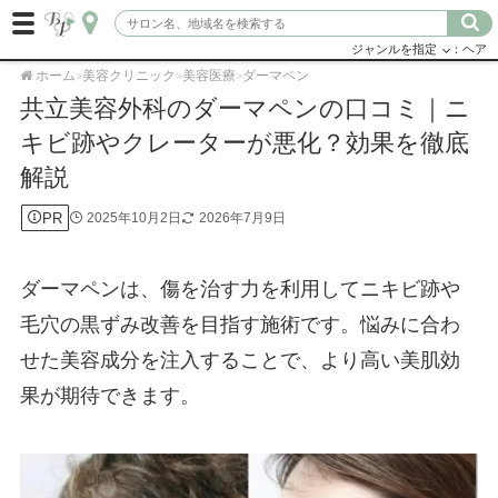
ジャンルを指定
：ヘア
ホーム
美容クリニック
美容医療
ダーマペン
>
>
>
共立美容外科のダーマペンの口コミ｜ニ
キビ跡やクレーターが悪化？効果を徹底
解説
PR
2025年10月2日
2026年7月9日
ダーマペンは、傷を治す力を利用してニキビ跡や
毛穴の黒ずみ改善を目指す施術です。悩みに合わ
せた美容成分を注入することで、より高い美肌効
果が期待できます。