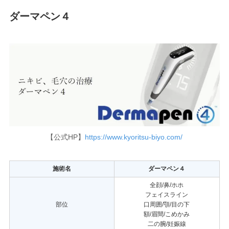
ダーマペン４
【公式HP】
https://www.kyoritsu-biyo.com/
施術名
ダーマペン４
全顔/鼻/ホホ
フェイスライン
部位
口周囲/顎/目の下
額/眉間/こめかみ
二の腕/妊娠線