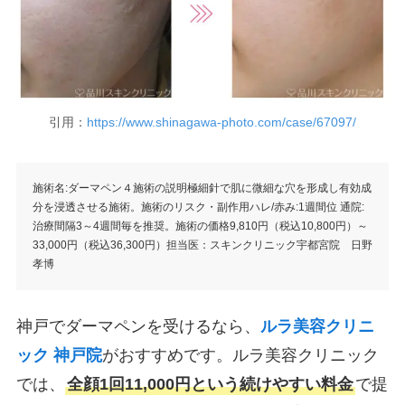
引用：
https://www.shinagawa-photo.com/case/67097/
施術名:ダーマペン４施術の説明極細針で肌に微細な穴を形成し有効成
分を浸透させる施術。施術のリスク・副作用ハレ/赤み:1週間位 通院:
治療間隔3～4週間毎を推奨。施術の価格9,810円（税込10,800円）～
33,000円（税込36,300円）担当医：スキンクリニック宇都宮院 日野
孝博
神戸でダーマペンを受けるなら、
ルラ美容クリニ
ック 神戸院
がおすすめです。ルラ美容クリニック
では、
全顔1回11,000円という続けやすい料金
で提