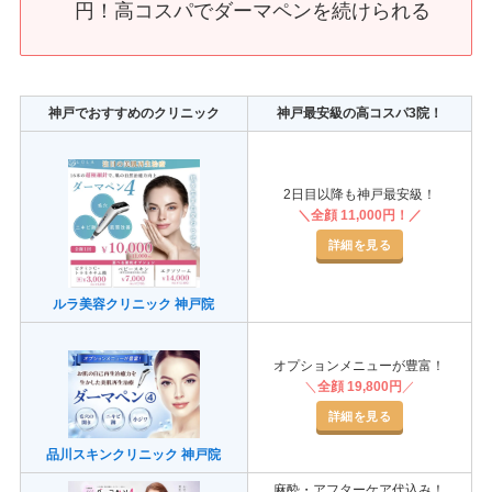
円！高コスパでダーマペンを続けられる
神戸でおすすめのクリニック
神戸最安級の高コスパ3院！
2日目以降も神戸最安級！
＼全顔 11,000円！／
詳細を見る
ルラ美容クリニック 神戸院
オプションメニューが豊富！
＼
全顔
19,800円
／
詳細を見る
品川スキンクリニック 神戸院
麻酔・アフターケア代込み！