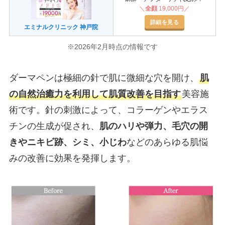
＼
全顔
19,000円／
詳細を見る
エミナルクリニック 神戸院
※2026年2月時点の情報です
ダーマペンは極細の針で肌に微細な穴を開け、
肌
の自然治癒力を利用して肌質改善を目指す
美容施
術です。針の刺激によって、コラーゲンやエラス
チンの生成が促され、
肌のハリや弾力、毛穴の開
きやニキビ跡、シミ、小じわ
などのあらゆる肌悩
みの改善に効果を発揮します。