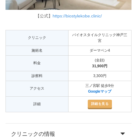
【公式】
https://biostylekobe.clinic/
バイオスタイルクリニック神戸三
クリニック
宮
施術名
ダーマペン4
(全顔)
料金
31,900円
診察料
3,300円
三ノ宮駅 徒歩9分
アクセス
Googleマップ
詳細を見る
詳細
クリニックの情報