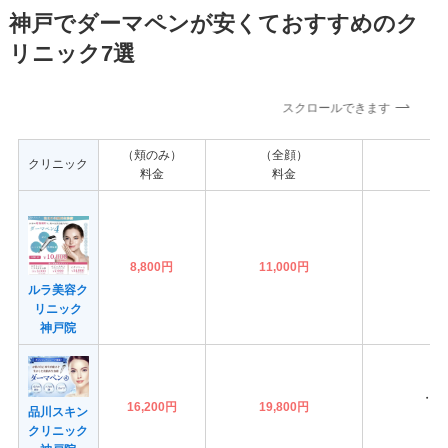
神戸でダーマペンが安くておすすめのク
リニック7選
スクロールできます
（頬のみ）
（全顔）
クリニック
料金
料金
8,800円
11,000円
ルラ美容ク
リニック
神戸院
・ボ
16,200円
19,800円
品川スキン
クリニック