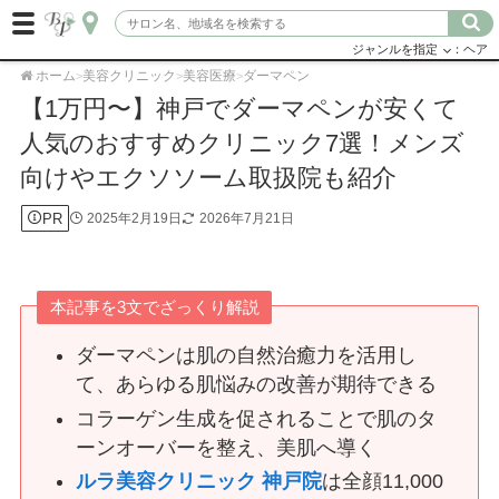
ジャンルを指定
：ヘア
ホーム
美容クリニック
美容医療
ダーマペン
>
>
>
【1万円〜】神戸でダーマペンが安くて
人気のおすすめクリニック7選！メンズ
向けやエクソソーム取扱院も紹介
PR
2025年2月19日
2026年7月21日
本記事を3文でざっくり解説
ダーマペンは肌の自然治癒力を活用し
て、あらゆる肌悩みの改善が期待できる
コラーゲン生成を促されることで肌のタ
ーンオーバーを整え、美肌へ導く
ルラ美容クリニック 神戸院
は全顔11,000