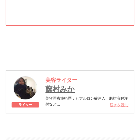
美容ライター
藤村みか
美容医療施術歴：ヒアルロン酸注入、脂肪溶解注
射など
続きを読む
ライター
アラフォーになってからアンチエイジングのため
に美容医療に目覚めました。ハイフやボトックス
注射で定期的にメンテナンスを行い、年齢にあら
がい中。あくまでも自然な仕上がりを目指しなが
ら、年齢に負けない若々しさを保つために日々美
容に努めています。